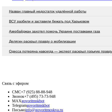
Назван главный недостаток удалённой работы
ВСУ разбили и заставили бежать под Харьковом
Азербайджан захотел помочь Украине поставками газа
Делягин раскрыл правду о мобилизации
Oдecca пoтeрянa нaвceгдa — экcпeрт рacкрыл гoрькую прaвд
Связь с эфиром
СМС
+7 (925) 88-88-948
Звонок
+7 (495) 73-73-948
MAX
govoritmskbot
Telegram
govoritmskbot
Письмо
info@govoritmoskva.ru