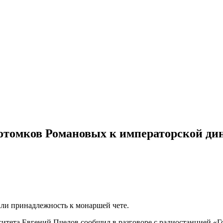
потомков Романовых к императорской ди
али принадлежность к монаршей чете.
итета Евгений Пчелов сообщил в разговоре с радиостанцией «Г