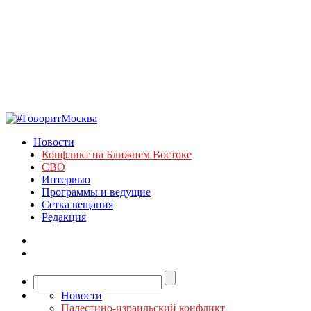
Новости
Конфликт на Ближнем Востоке
СВО
Интервью
Программы и ведущие
Сетка вещания
Редакция
Новости
Палестино-израильский конфликт