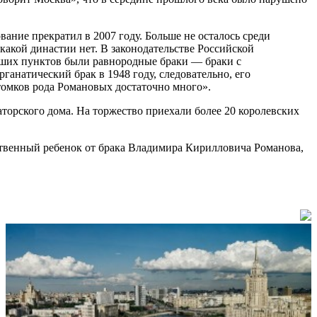
ание прекратил в 2007 году. Больше не осталось среди
акой династии нет. В законодательстве Российской
йших пунктов были равнородные браки — браки с
натический брак в 1948 году, следовательно, его
отомков рода Романовых достаточно много».
аторского дома. На торжество приехали более 20 королевских
венный ребенок от брака Владимира Кирилловича Романова,