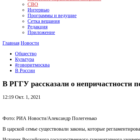
СВО
Интервью
Программы и ведущие
Сетка вещания
Редакция
Приложение
Главная
Новости
Общество
Культура
#говоритмосква
В России
В РГГУ рассказали о непричастности 
12:19
Окт. 1, 2021
Фото: РИА Новости/Александр Полегенько
В царской семье существовали законы, которые регламентиров
Историк Российского государственного гуманитарного универс