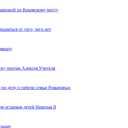
омановой по Крымскому мосту
казаться от того, чего нет
омнату
ску против Алексея Учителя
 по делу о гибели семьи Романовых
м останков детей Николая II
 Крыму