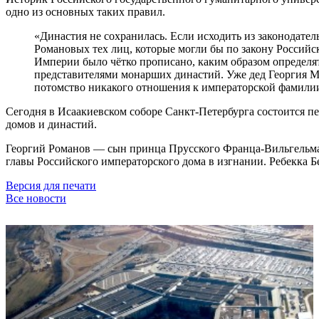
одно из основных таких правил.
«Династия не сохранилась. Если исходить из законодател
Романовых тех лиц, которые могли бы по закону Российс
Империи было чётко прописано, каким образом определ
представителями монарших династий. Уже дед Георгия М
потомство никакого отношения к императорской фамили
Сегодня в Исаакиевском соборе Санкт-Петербурга состоится пе
домов и династий.
Георгий Романов — сын принца Прусского Франца-Вильгельма
главы Российского императорского дома в изгнании. Ребекка 
Версия для печати
Все новости