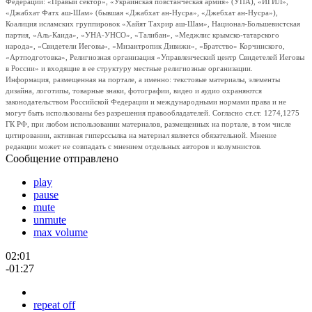
Федерации: «Правый сектор», «Украинская повстанческая армия» (УПА), «ИГИЛ»,
«Джабхат Фатх аш-Шам» (бывшая «Джабхат ан-Нусра», «Джебхат ан-Нусра»),
Коалиция исламских группировок «Хайят Тахрир аш-Шам», Национал-Большевистская
партия, «Аль-Каида», «УНА-УНСО», «Талибан», «Меджлис крымско-татарского
народа», «Свидетели Иеговы», «Мизантропик Дивижн», «Братство» Корчинского,
«Артподготовка», Религиозная организация «Управленческий центр Свидетелей Иеговы
в России» и входящие в ее структуру местные религиозные организации.
Информация, размещенная на портале, а именно: текстовые материалы, элементы
дизайна, логотипы, товарные знаки, фотографии, видео и аудио охраняются
законодательством Российской Федерации и международными нормами права и не
могут быть использованы без разрешения правообладателей. Согласно ст.ст. 1274,1275
ГК РФ, при любом использовании материалов, размещенных на портале, в том числе
цитировании, активная гиперссылка на материал является обязательной. Мнение
редакции может не совпадать с мнением отдельных авторов и колумнистов.
Сообщение отправлено
play
pause
mute
unmute
max volume
02:01
-01:27
repeat off