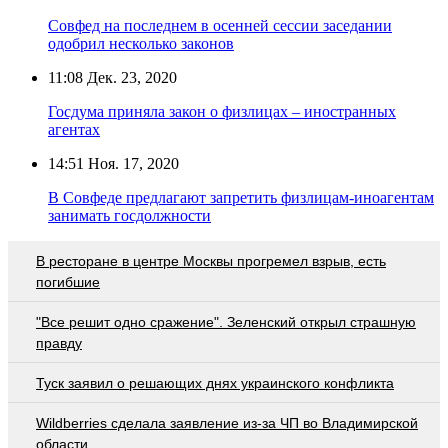
Совфед на последнем в осенней сессии заседании
одобрил несколько законов
11:08
Дек. 23, 2020
Госдума приняла закон о физлицах – иностранных
агентах
14:51
Ноя. 17, 2020
В Совфеде предлагают запретить физлицам-иноагентам
занимать госдолжности
В ресторане в центре Москвы прогремел взрыв, есть
погибшие
"Все решит одно сражение". Зеленский открыл страшную
правду
Туск заявил о решающих днях украинского конфликта
Wildberries cделала заявление из-за ЧП во Владимирской
области