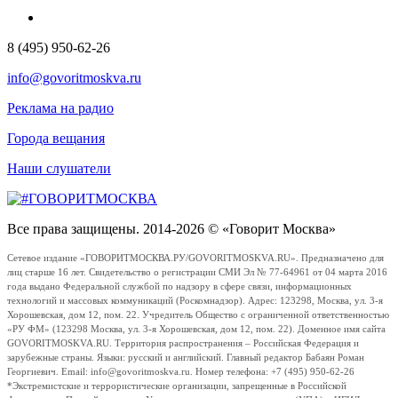
8 (495) 950-62-26
info@govoritmoskva.ru
Реклама на радио
Города вещания
Наши слушатели
Все права защищены. 2014-2026 © «Говорит Москва»
Сетевое издание «ГОВОРИТМОСКВА.РУ/GOVORITMOSKVA.RU». Предназначено для
лиц старше 16 лет. Свидетельство о регистрации СМИ Эл № 77-64961 от 04 марта 2016
года выдано Федеральной службой по надзору в сфере связи, информационных
технологий и массовых коммуникаций (Роскомнадзор). Адрес: 123298, Москва, ул. 3-я
Хорошевская, дом 12, пом. 22. Учредитель Общество с ограниченной ответственностью
«РУ ФМ» (123298 Москва, ул. 3-я Хорошевская, дом 12, пом. 22). Доменное имя сайта
GOVORITMOSKVA.RU. Территория распространения – Российская Федерация и
зарубежные страны. Языки: русский и английский. Главный редактор Бабаян Роман
Георгиевич. Email: info@govoritmoskva.ru. Номер телефона: +7 (495) 950-62-26
*Экстремистские и террористические организации, запрещенные в Российской