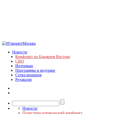
Новости
Конфликт на Ближнем Востоке
СВО
Интервью
Программы и ведущие
Сетка вещания
Редакция
Новости
Палестино-израильский конфликт