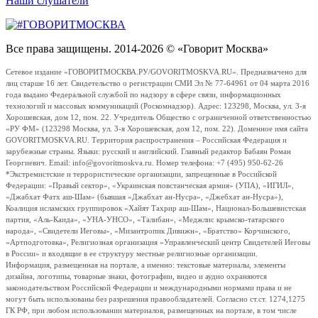
Наши слушатели
Все права защищены. 2014-2026 © «Говорит Москва»
Сетевое издание «ГОВОРИТМОСКВА.РУ/GOVORITMOSKVA.RU». Предназначено для
лиц старше 16 лет. Свидетельство о регистрации СМИ Эл № 77-64961 от 04 марта 2016
года выдано Федеральной службой по надзору в сфере связи, информационных
технологий и массовых коммуникаций (Роскомнадзор). Адрес: 123298, Москва, ул. 3-я
Хорошевская, дом 12, пом. 22. Учредитель Общество с ограниченной ответственностью
«РУ ФМ» (123298 Москва, ул. 3-я Хорошевская, дом 12, пом. 22). Доменное имя сайта
GOVORITMOSKVA.RU. Территория распространения – Российская Федерация и
зарубежные страны. Языки: русский и английский. Главный редактор Бабаян Роман
Георгиевич. Email: info@govoritmoskva.ru. Номер телефона: +7 (495) 950-62-26
*Экстремистские и террористические организации, запрещенные в Российской
Федерации: «Правый сектор», «Украинская повстанческая армия» (УПА), «ИГИЛ»,
«Джабхат Фатх аш-Шам» (бывшая «Джабхат ан-Нусра», «Джебхат ан-Нусра»),
Коалиция исламских группировок «Хайят Тахрир аш-Шам», Национал-Большевистская
партия, «Аль-Каида», «УНА-УНСО», «Талибан», «Меджлис крымско-татарского
народа», «Свидетели Иеговы», «Мизантропик Дивижн», «Братство» Корчинского,
«Артподготовка», Религиозная организация «Управленческий центр Свидетелей Иеговы
в России» и входящие в ее структуру местные религиозные организации.
Информация, размещенная на портале, а именно: текстовые материалы, элементы
дизайна, логотипы, товарные знаки, фотографии, видео и аудио охраняются
законодательством Российской Федерации и международными нормами права и не
могут быть использованы без разрешения правообладателей. Согласно ст.ст. 1274,1275
ГК РФ, при любом использовании материалов, размещенных на портале, в том числе