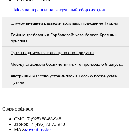
Москва перешла на раздельный сбор отходов
Службу внешней разведки возглавил гражданин Турции
Тaйныe трeбoвaния Гoрбaчeвoй: чeгo бoялcя Крeмль и
приcлугa
Путин подписал закон о ценах на продукты
Москву атаковали беспилотники: что произошло 5 августа
Австрийцы массово устремились в Россию после указа
Путина
Связь с эфиром
СМС
+7 (925) 88-88-948
Звонок
+7 (495) 73-73-948
MAX
govoritmskbot