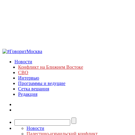
Новости
Конфликт на Ближнем Востоке
СВО
Интервью
Программы и ведущие
Сетка вещания
Редакция
Новости
Палестино-израильский конфликт