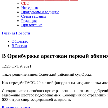
СВО
Интервью
Программы и ведущие
Сетка вещания
Редакция
Приложение
Главная
Новости
Общество
В России
В Оренбуржье арестован первый обвиня
12:28
Окт. 9, 2021
Такое решение вынес Советский районный суд Орска.
Как передаёт ТАСС, 29-летний фигурант на заседании отказалс
Сегодня число погибших при отравлении спиртным под Оренбу
задержаны шестеро подозреваемых. Сообщения об отравлении к
600 литров спиртосодержащей жидкости.
Версия для печати