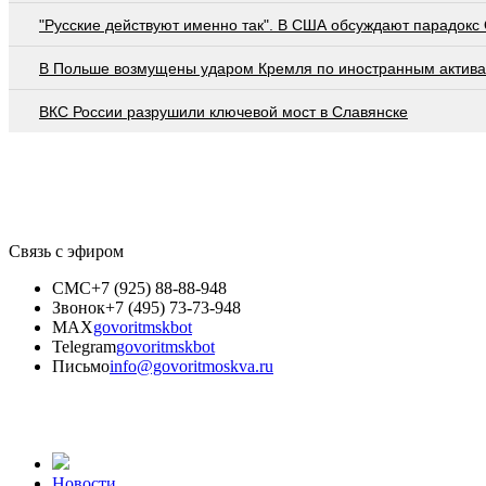
"Русские действуют именно так". В США обсуждают парадокс
В Польше возмущены ударом Кремля по иностранным актив
ВКС России разрушили ключевой мост в Славянске
Связь с эфиром
СМС
+7 (925) 88-88-948
Звонок
+7 (495) 73-73-948
MAX
govoritmskbot
Telegram
govoritmskbot
Письмо
info@govoritmoskva.ru
Новости