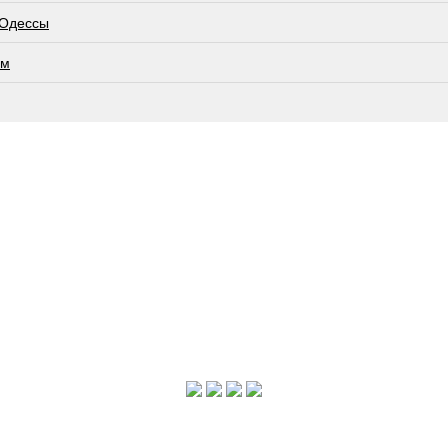
 Одессы
ам