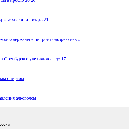
ом выросло до 26
уржье увеличилось до 21
ржье задержаны ещё трое подозреваемых
в Оренбуржье увеличилось до 17
вым спиртом
авления алкоголем
оссии