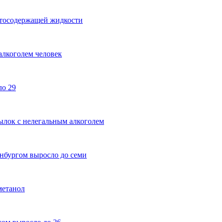
ртосодержащей жидкости
алкоголем человек
ло 29
ылок с нелегальным алкоголем
енбургом выросло до семи
метанол