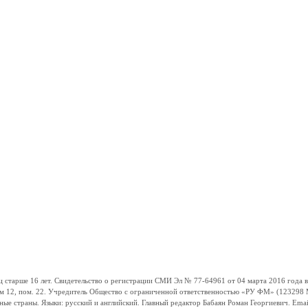
ше 16 лет. Свидетельство о регистрации СМИ Эл № 77-64961 от 04 марта 2016 года вы
ом 12, пом. 22. Учредитель Общество с ограниченной ответственностью «РУ ФМ» (123298 Мо
траны. Языки: русский и английский. Главный редактор Бабаян Роман Георгиевич. Email: