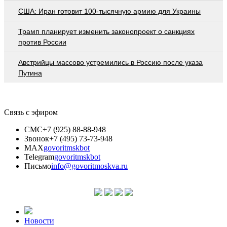
США: Иран готовит 100-тысячную армию для Украины
Трамп планирует изменить законопроект о санкциях
против России
Австрийцы массово устремились в Россию после указа
Путина
Связь с эфиром
СМС
+7 (925) 88-88-948
Звонок
+7 (495) 73-73-948
MAX
govoritmskbot
Telegram
govoritmskbot
Письмо
info@govoritmoskva.ru
Новости