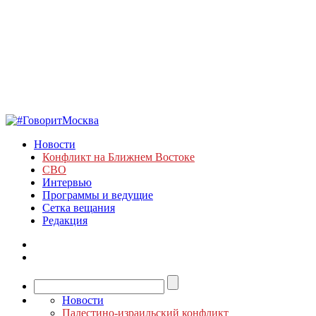
Новости
Конфликт на Ближнем Востоке
СВО
Интервью
Программы и ведущие
Сетка вещания
Редакция
Новости
Палестино-израильский конфликт