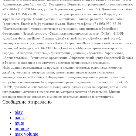
Хорошевская, дом 12, пом. 22. Учредитель Общество с ограниченной ответственностью
«РУ ФМ» (123298 Москва, ул. 3-я Хорошевская, дом 12, пом. 22). Доменное имя сайта
GOVORITMOSKVA.RU. Территория распространения – Российская Федерация и
зарубежные страны. Языки: русский и английский. Главный редактор Бабаян Роман
Георгиевич. Email: info@govoritmoskva.ru. Номер телефона: +7 (495) 950-62-26
*Экстремистские и террористические организации, запрещенные в Российской
Федерации: «Правый сектор», «Украинская повстанческая армия» (УПА), «ИГИЛ»,
«Джабхат Фатх аш-Шам» (бывшая «Джабхат ан-Нусра», «Джебхат ан-Нусра»),
Коалиция исламских группировок «Хайят Тахрир аш-Шам», Национал-Большевистская
партия, «Аль-Каида», «УНА-УНСО», «Талибан», «Меджлис крымско-татарского
народа», «Свидетели Иеговы», «Мизантропик Дивижн», «Братство» Корчинского,
«Артподготовка», Религиозная организация «Управленческий центр Свидетелей Иеговы
в России» и входящие в ее структуру местные религиозные организации.
Информация, размещенная на портале, а именно: текстовые материалы, элементы
дизайна, логотипы, товарные знаки, фотографии, видео и аудио охраняются
законодательством Российской Федерации и международными нормами права и не
могут быть использованы без разрешения правообладателей. Согласно ст.ст. 1274,1275
ГК РФ, при любом использовании материалов, размещенных на портале, в том числе
цитировании, активная гиперссылка на материал является обязательной. Мнение
редакции может не совпадать с мнением отдельных авторов и колумнистов.
Сообщение отправлено
play
pause
mute
unmute
max volume