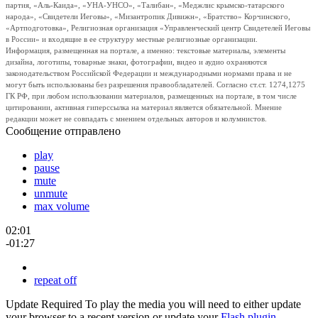
партия, «Аль-Каида», «УНА-УНСО», «Талибан», «Меджлис крымско-татарского
народа», «Свидетели Иеговы», «Мизантропик Дивижн», «Братство» Корчинского,
«Артподготовка», Религиозная организация «Управленческий центр Свидетелей Иеговы
в России» и входящие в ее структуру местные религиозные организации.
Информация, размещенная на портале, а именно: текстовые материалы, элементы
дизайна, логотипы, товарные знаки, фотографии, видео и аудио охраняются
законодательством Российской Федерации и международными нормами права и не
могут быть использованы без разрешения правообладателей. Согласно ст.ст. 1274,1275
ГК РФ, при любом использовании материалов, размещенных на портале, в том числе
цитировании, активная гиперссылка на материал является обязательной. Мнение
редакции может не совпадать с мнением отдельных авторов и колумнистов.
Сообщение отправлено
play
pause
mute
unmute
max volume
02:01
-01:27
repeat off
Update Required
To play the media you will need to either update
your browser to a recent version or update your
Flash plugin
.