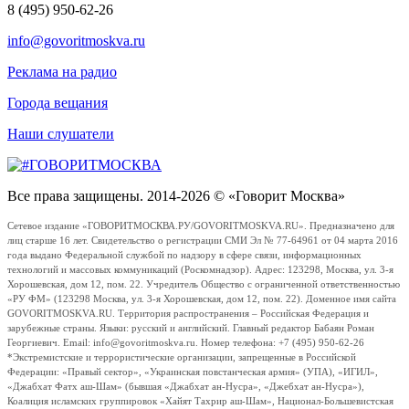
8 (495) 950-62-26
info@govoritmoskva.ru
Реклама на радио
Города вещания
Наши слушатели
Все права защищены. 2014-2026 © «Говорит Москва»
Сетевое издание «ГОВОРИТМОСКВА.РУ/GOVORITMOSKVA.RU». Предназначено для
лиц старше 16 лет. Свидетельство о регистрации СМИ Эл № 77-64961 от 04 марта 2016
года выдано Федеральной службой по надзору в сфере связи, информационных
технологий и массовых коммуникаций (Роскомнадзор). Адрес: 123298, Москва, ул. 3-я
Хорошевская, дом 12, пом. 22. Учредитель Общество с ограниченной ответственностью
«РУ ФМ» (123298 Москва, ул. 3-я Хорошевская, дом 12, пом. 22). Доменное имя сайта
GOVORITMOSKVA.RU. Территория распространения – Российская Федерация и
зарубежные страны. Языки: русский и английский. Главный редактор Бабаян Роман
Георгиевич. Email: info@govoritmoskva.ru. Номер телефона: +7 (495) 950-62-26
*Экстремистские и террористические организации, запрещенные в Российской
Федерации: «Правый сектор», «Украинская повстанческая армия» (УПА), «ИГИЛ»,
«Джабхат Фатх аш-Шам» (бывшая «Джабхат ан-Нусра», «Джебхат ан-Нусра»),
Коалиция исламских группировок «Хайят Тахрир аш-Шам», Национал-Большевистская