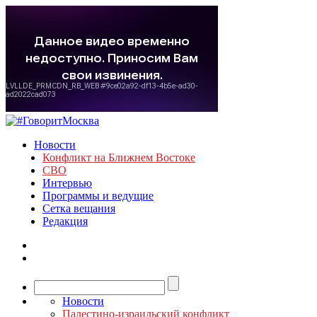
Новости
Конфликт на Ближнем Востоке
СВО
Интервью
Программы и ведущие
Сетка вещания
Редакция
Новости
Палестино-израильский конфликт