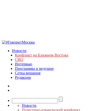
Новости
Конфликт на Ближнем Востоке
СВО
Интервью
Программы и ведущие
Сетка вещания
Редакция
Новости
Палестино-израильский конфликт