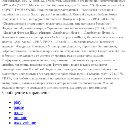
Хорошевская, дом 12, пом. 22. Учредитель Общество с ограниченной ответственностью
«РУ ФМ» (123298 Москва, ул. 3-я Хорошевская, дом 12, пом. 22). Доменное имя сайта
GOVORITMOSKVA.RU. Территория распространения – Российская Федерация и
зарубежные страны. Языки: русский и английский. Главный редактор Бабаян Роман
Георгиевич. Email: info@govoritmoskva.ru. Номер телефона: +7 (495) 950-62-26
*Экстремистские и террористические организации, запрещенные в Российской
Федерации: «Правый сектор», «Украинская повстанческая армия» (УПА), «ИГИЛ»,
«Джабхат Фатх аш-Шам» (бывшая «Джабхат ан-Нусра», «Джебхат ан-Нусра»),
Коалиция исламских группировок «Хайят Тахрир аш-Шам», Национал-Большевистская
партия, «Аль-Каида», «УНА-УНСО», «Талибан», «Меджлис крымско-татарского
народа», «Свидетели Иеговы», «Мизантропик Дивижн», «Братство» Корчинского,
«Артподготовка», Религиозная организация «Управленческий центр Свидетелей Иеговы
в России» и входящие в ее структуру местные религиозные организации.
Информация, размещенная на портале, а именно: текстовые материалы, элементы
дизайна, логотипы, товарные знаки, фотографии, видео и аудио охраняются
законодательством Российской Федерации и международными нормами права и не
могут быть использованы без разрешения правообладателей. Согласно ст.ст. 1274,1275
ГК РФ, при любом использовании материалов, размещенных на портале, в том числе
цитировании, активная гиперссылка на материал является обязательной. Мнение
редакции может не совпадать с мнением отдельных авторов и колумнистов.
Сообщение отправлено
play
pause
mute
unmute
max volume