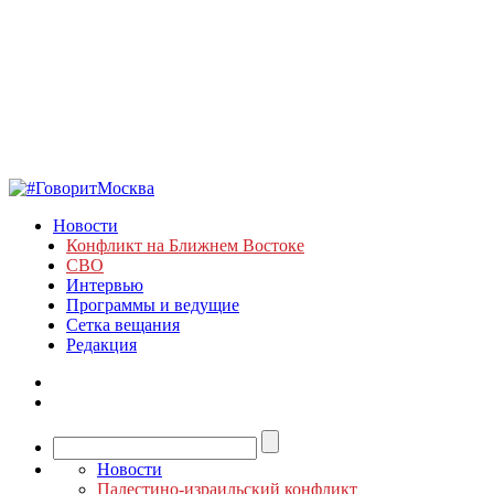
Новости
Конфликт на Ближнем Востоке
СВО
Интервью
Программы и ведущие
Сетка вещания
Редакция
Новости
Палестино-израильский конфликт