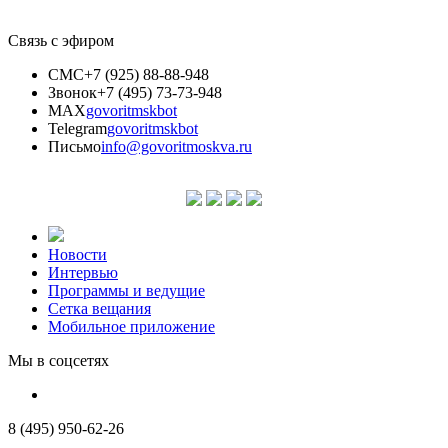
Связь с эфиром
СМС
+7 (925) 88-88-948
Звонок
+7 (495) 73-73-948
MAX
govoritmskbot
Telegram
govoritmskbot
Письмо
info@govoritmoskva.ru
Новости
Интервью
Программы и ведущие
Сетка вещания
Мобильное приложение
Мы в соцсетях
8 (495) 950-62-26