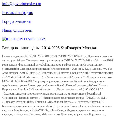
info@govoritmoskva.ru
Реклама на радио
Города вещания
Наши слушатели
Все права защищены. 2014-2026 © «Говорит Москва»
Сетевое издание «ГОВОРИТМОСКВА.РУ/GOVORITMOSKVA.RU». Предназначено для
лиц старше 16 лет. Свидетельство о регистрации СМИ Эл № 77-64961 от 04 марта 2016
года выдано Федеральной службой по надзору в сфере связи, информационных
технологий и массовых коммуникаций (Роскомнадзор). Адрес: 123298, Москва, ул. 3-я
Хорошевская, дом 12, пом. 22. Учредитель Общество с ограниченной ответственностью
«РУ ФМ» (123298 Москва, ул. 3-я Хорошевская, дом 12, пом. 22). Доменное имя сайта
GOVORITMOSKVA.RU. Территория распространения – Российская Федерация и
зарубежные страны. Языки: русский и английский. Главный редактор Бабаян Роман
Георгиевич. Email: info@govoritmoskva.ru. Номер телефона: +7 (495) 950-62-26
*Экстремистские и террористические организации, запрещенные в Российской
Федерации: «Правый сектор», «Украинская повстанческая армия» (УПА), «ИГИЛ»,
«Джабхат Фатх аш-Шам» (бывшая «Джабхат ан-Нусра», «Джебхат ан-Нусра»),
Коалиция исламских группировок «Хайят Тахрир аш-Шам», Национал-Большевистская
партия, «Аль-Каида», «УНА-УНСО», «Талибан», «Меджлис крымско-татарского
народа», «Свидетели Иеговы», «Мизантропик Дивижн», «Братство» Корчинского,