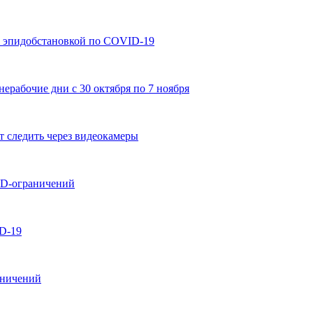
с эпидобстановкой по COVID-19
нерабочие дни с 30 октября по 7 ноября
т следить через видеокамеры
ID-ограничений
D-19
аничений