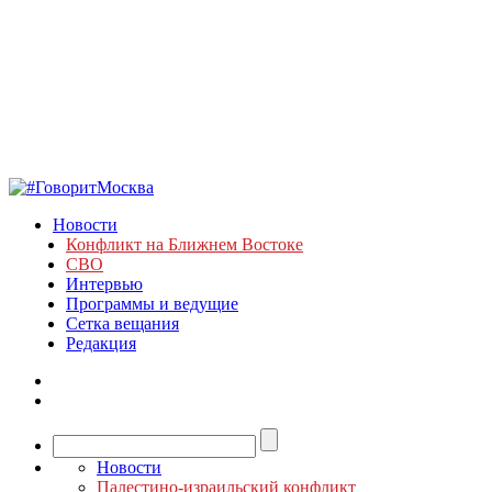
Новости
Конфликт на Ближнем Востоке
СВО
Интервью
Программы и ведущие
Сетка вещания
Редакция
Новости
Палестино-израильский конфликт