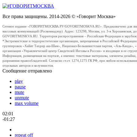
Все права защищены. 2014-2026 © «Говорит Москва»
Сетевое издание «ГОВОРИТМОСКВА.РУ/GOVORITMOSKVA.RU». Предназначено для лиц стар
массовых коммуникаций (Роскомнадзор). Адрес: 123298, Москва, ул. 3-я Хорошевская, д
GOVORITMOSKVA.RU. Территория распространения – Российская Федерация и зарубежные с
*Экстремистские и террористические организации, запрещенные в Российской Федераци
группировок «Хайят Тахрир аш-Шам», Национал-Большевистская партия, «Аль-Каида», 
организация «Управленческий центр Свидетелей Иеговы в России» и входящие в ее струк
Информация, размещенная на портале, а именно: текстовые материалы, элементы дизайна
разрешения правообладателей. Согласно ст.ст. 1274,1275 ГК РФ, при любом использовани
отдельных авторов и колумнистов.
Сообщение отправлено
play
pause
mute
unmute
max volume
02:01
-01:27
repeat off