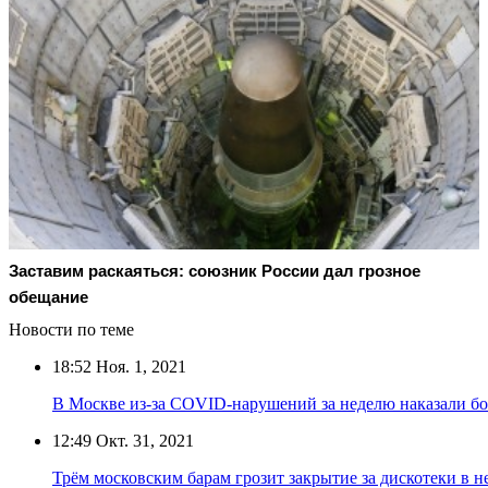
Заставим раскаяться: союзник России дал грозное
обещание
Новости по теме
18:52
Ноя. 1, 2021
В Москве из-за COVID-нарушений за неделю наказали б
12:49
Окт. 31, 2021
Трём московским барам грозит закрытие за дискотеки в н