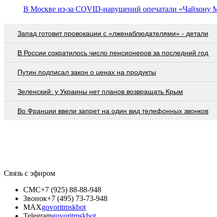
В Москве из-за COVID-нарушений опечатали «Чайхону 
Запад готовит провокации с «лженаблюдателями» - детали
В России сократилось число пенсионеров за последний год
Путин подписал закон о ценах на продукты
Зеленский: у Украины нет планов возвращать Крым
Во Франции ввели запрет на один вид телефонных звонков
Связь с эфиром
СМС
+7 (925) 88-88-948
Звонок
+7 (495) 73-73-948
MAX
govoritmskbot
Telegram
govoritmskbot