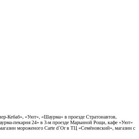
нер-Кебаб», «Уют», «Шаурма» в проезде Стратонавтов,
аурма-пекарня 24» в 3-м проезде Марьиной Рощи, кафе «Уют»
агазин мороженого Carte d`Or в ТЦ «Семёновский», магазин с