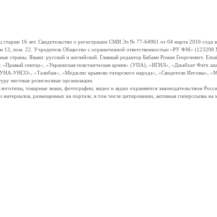
ше 16 лет. Свидетельство о регистрации СМИ Эл № 77-64961 от 04 марта 2016 года вы
ом 12, пом. 22. Учредитель Общество с ограниченной ответственностью «РУ ФМ» (123298 Мо
траны. Языки: русский и английский. Главный редактор Бабаян Роман Георгиевич. Email:
и: «Правый сектор», «Украинская повстанческая армия» (УПА), «ИГИЛ», «Джабхат Фатх а
«УНА-УНСО», «Талибан», «Меджлис крымско-татарского народа», «Свидетели Иеговы», «М
туру местные религиозные организации.
, логотипы, товарные знаки, фотографии, видео и аудио охраняются законодательством Ро
и материалов, размещенных на портале, в том числе цитировании, активная гиперссылка на 