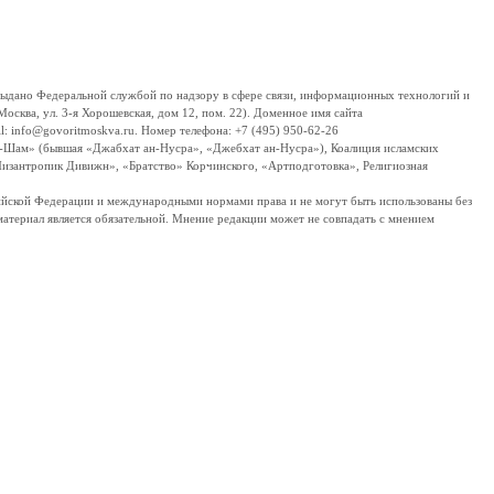
дано Федеральной службой по надзору в сфере связи, информационных технологий и
сква, ул. 3-я Хорошевская, дом 12, пом. 22). Доменное имя сайта
 info@govoritmoskva.ru. Номер телефона: +7 (495) 950-62-26
ш-Шам» (бывшая «Джабхат ан-Нусра», «Джебхат ан-Нусра»), Коалиция исламских
изантропик Дивижн», «Братство» Корчинского, «Артподготовка», Религиозная
ссийской Федерации и международными нормами права и не могут быть использованы без
материал является обязательной. Мнение редакции может не совпадать с мнением