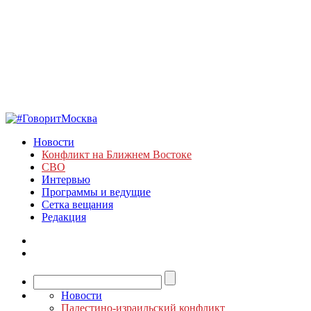
Новости
Конфликт на Ближнем Востоке
СВО
Интервью
Программы и ведущие
Сетка вещания
Редакция
Новости
Палестино-израильский конфликт