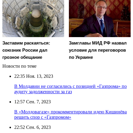
Заставим раскаяться:
Замглавы МИД РФ назвал
союзник России дал
условие для переговоров
грозное обещание
по Украине
Новости по теме
22:35
Ноя. 13, 2023
В Молдавии не согласились с позицией «Газпрома» по
аудиту задолженности за газ
12:57
Сен. 7, 2023
В «Молдовагазе» прокомментировали идею Кишинёва
решить спор с «Газпромом»
22:52
Сен. 6, 2023