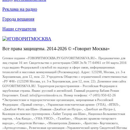
Реклама на радио
Города вещания
Наши слушатели
Все права защищены. 2014-2026 © «Говорит Москва»
Сетевое издание «ГОВОРИТМОСКВА.РУ/GOVORITMOSKVA.RU». Предназначено для
лиц старше 16 лет. Свидетельство о регистрации СМИ Эл № 77-64961 от 04 марта 2016
года выдано Федеральной службой по надзору в сфере связи, информационных
технологий и массовых коммуникаций (Роскомнадзор). Адрес: 123298, Москва, ул. 3-я
Хорошевская, дом 12, пом. 22. Учредитель Общество с ограниченной ответственностью
«РУ ФМ» (123298 Москва, ул. 3-я Хорошевская, дом 12, пом. 22). Доменное имя сайта
GOVORITMOSKVA.RU. Территория распространения – Российская Федерация и
зарубежные страны. Языки: русский и английский. Главный редактор Бабаян Роман
Георгиевич. Email: info@govoritmoskva.ru. Номер телефона: +7 (495) 950-62-26
*Экстремистские и террористические организации, запрещенные в Российской
Федерации: «Правый сектор», «Украинская повстанческая армия» (УПА), «ИГИЛ»,
«Джабхат Фатх аш-Шам» (бывшая «Джабхат ан-Нусра», «Джебхат ан-Нусра»),
Коалиция исламских группировок «Хайят Тахрир аш-Шам», Национал-Большевистская
партия, «Аль-Каида», «УНА-УНСО», «Талибан», «Меджлис крымско-татарского
народа», «Свидетели Иеговы», «Мизантропик Дивижн», «Братство» Корчинского,
«Артподготовка», Религиозная организация «Управленческий центр Свидетелей Иеговы