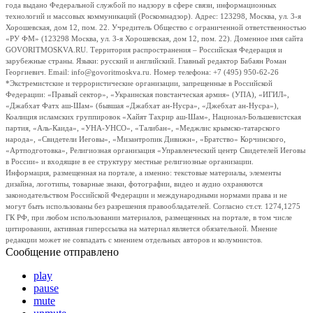
года выдано Федеральной службой по надзору в сфере связи, информационных
технологий и массовых коммуникаций (Роскомнадзор). Адрес: 123298, Москва, ул. 3-я
Хорошевская, дом 12, пом. 22. Учредитель Общество с ограниченной ответственностью
«РУ ФМ» (123298 Москва, ул. 3-я Хорошевская, дом 12, пом. 22). Доменное имя сайта
GOVORITMOSKVA.RU. Территория распространения – Российская Федерация и
зарубежные страны. Языки: русский и английский. Главный редактор Бабаян Роман
Георгиевич. Email: info@govoritmoskva.ru. Номер телефона: +7 (495) 950-62-26
*Экстремистские и террористические организации, запрещенные в Российской
Федерации: «Правый сектор», «Украинская повстанческая армия» (УПА), «ИГИЛ»,
«Джабхат Фатх аш-Шам» (бывшая «Джабхат ан-Нусра», «Джебхат ан-Нусра»),
Коалиция исламских группировок «Хайят Тахрир аш-Шам», Национал-Большевистская
партия, «Аль-Каида», «УНА-УНСО», «Талибан», «Меджлис крымско-татарского
народа», «Свидетели Иеговы», «Мизантропик Дивижн», «Братство» Корчинского,
«Артподготовка», Религиозная организация «Управленческий центр Свидетелей Иеговы
в России» и входящие в ее структуру местные религиозные организации.
Информация, размещенная на портале, а именно: текстовые материалы, элементы
дизайна, логотипы, товарные знаки, фотографии, видео и аудио охраняются
законодательством Российской Федерации и международными нормами права и не
могут быть использованы без разрешения правообладателей. Согласно ст.ст. 1274,1275
ГК РФ, при любом использовании материалов, размещенных на портале, в том числе
цитировании, активная гиперссылка на материал является обязательной. Мнение
редакции может не совпадать с мнением отдельных авторов и колумнистов.
Сообщение отправлено
play
pause
mute