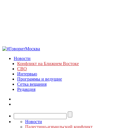
Новости
Конфликт на Ближнем Востоке
СВО
Интервью
Программы и ведущие
Сетка вещания
Редакция
Новости
Палестино-израильский конфликт