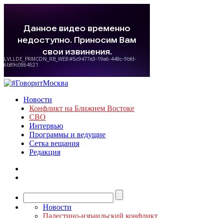
Новости
Конфликт на Ближнем Востоке
СВО
Интервью
Программы и ведущие
Сетка вещания
Редакция
Новости
Палестино-израильский конфликт