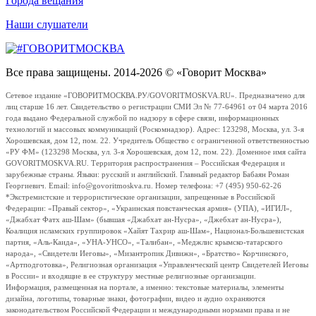
Города вещания
Наши слушатели
Все права защищены. 2014-2026 © «Говорит Москва»
Сетевое издание «ГОВОРИТМОСКВА.РУ/GOVORITMOSKVA.RU». Предназначено для
лиц старше 16 лет. Свидетельство о регистрации СМИ Эл № 77-64961 от 04 марта 2016
года выдано Федеральной службой по надзору в сфере связи, информационных
технологий и массовых коммуникаций (Роскомнадзор). Адрес: 123298, Москва, ул. 3-я
Хорошевская, дом 12, пом. 22. Учредитель Общество с ограниченной ответственностью
«РУ ФМ» (123298 Москва, ул. 3-я Хорошевская, дом 12, пом. 22). Доменное имя сайта
GOVORITMOSKVA.RU. Территория распространения – Российская Федерация и
зарубежные страны. Языки: русский и английский. Главный редактор Бабаян Роман
Георгиевич. Email: info@govoritmoskva.ru. Номер телефона: +7 (495) 950-62-26
*Экстремистские и террористические организации, запрещенные в Российской
Федерации: «Правый сектор», «Украинская повстанческая армия» (УПА), «ИГИЛ»,
«Джабхат Фатх аш-Шам» (бывшая «Джабхат ан-Нусра», «Джебхат ан-Нусра»),
Коалиция исламских группировок «Хайят Тахрир аш-Шам», Национал-Большевистская
партия, «Аль-Каида», «УНА-УНСО», «Талибан», «Меджлис крымско-татарского
народа», «Свидетели Иеговы», «Мизантропик Дивижн», «Братство» Корчинского,
«Артподготовка», Религиозная организация «Управленческий центр Свидетелей Иеговы
в России» и входящие в ее структуру местные религиозные организации.
Информация, размещенная на портале, а именно: текстовые материалы, элементы
дизайна, логотипы, товарные знаки, фотографии, видео и аудио охраняются
законодательством Российской Федерации и международными нормами права и не