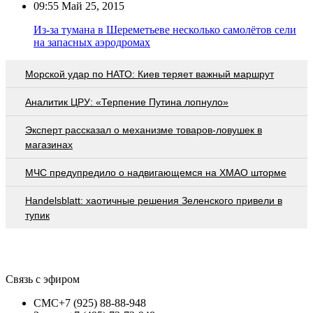
09:55
Май 25, 2015
Из-за тумана в Шереметьеве несколько самолётов сели
на запасных аэродромах
Морской удар по НАТО: Киев теряет важный маршрут
Аналитик ЦРУ: «Терпение Путина лопнуло»
Эксперт рассказал о механизме товаров-ловушек в
магазинах
МЧС предупредило о надвигающемся на ХМАО шторме
Handelsblatt: хаотичные решения Зеленского привели в
тупик
Связь с эфиром
СМС
+7 (925) 88-88-948