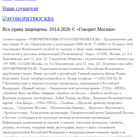
Наши слушатели
Все права защищены. 2014-2026 © «Говорит Москва»
Сетевое издание «ГОВОРИТМОСКВА.РУ/GOVORITMOSKVA.RU». Предназначено для
лиц старше 16 лет. Свидетельство о регистрации СМИ Эл № 77-64961 от 04 марта 2016
года выдано Федеральной службой по надзору в сфере связи, информационных
технологий и массовых коммуникаций (Роскомнадзор). Адрес: 123298, Москва, ул. 3-я
Хорошевская, дом 12, пом. 22. Учредитель Общество с ограниченной ответственностью
«РУ ФМ» (123298 Москва, ул. 3-я Хорошевская, дом 12, пом. 22). Доменное имя сайта
GOVORITMOSKVA.RU. Территория распространения – Российская Федерация и
зарубежные страны. Языки: русский и английский. Главный редактор Бабаян Роман
Георгиевич. Email: info@govoritmoskva.ru. Номер телефона: +7 (495) 950-62-26
*Экстремистские и террористические организации, запрещенные в Российской
Федерации: «Правый сектор», «Украинская повстанческая армия» (УПА), «ИГИЛ»,
«Джабхат Фатх аш-Шам» (бывшая «Джабхат ан-Нусра», «Джебхат ан-Нусра»),
Коалиция исламских группировок «Хайят Тахрир аш-Шам», Национал-Большевистская
партия, «Аль-Каида», «УНА-УНСО», «Талибан», «Меджлис крымско-татарского
народа», «Свидетели Иеговы», «Мизантропик Дивижн», «Братство» Корчинского,
«Артподготовка», Религиозная организация «Управленческий центр Свидетелей Иеговы
в России» и входящие в ее структуру местные религиозные организации.
Информация, размещенная на портале, а именно: текстовые материалы, элементы
дизайна, логотипы, товарные знаки, фотографии, видео и аудио охраняются
законодательством Российской Федерации и международными нормами права и не