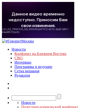
Новости
Конфликт на Ближнем Востоке
СВО
Интервью
Программы и ведущие
Сетка вещания
Редакция
Новости
Палестино-израильский конфликт