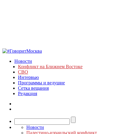
Новости
Конфликт на Ближнем Востоке
СВО
Интервью
Программы и ведущие
Сетка вещания
Редакция
Новости
Палестино-израильский конфликт