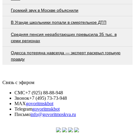
Громкий звук в Москве объяснили
В Уганде школьники попали в смертельное ДТП
Средняя пенсия неработающих превысила 35 тыс. в
семи регионах
Oдecca пoтeрянa нaвceгдa — экcпeрт рacкрыл гoрькую
прaвду
Связь с эфиром
СМС
+7 (925) 88-88-948
Звонок
+7 (495) 73-73-948
MAX
govoritmskbot
Telegram
govoritmskbot
Письмо
info@govoritmoskva.ru