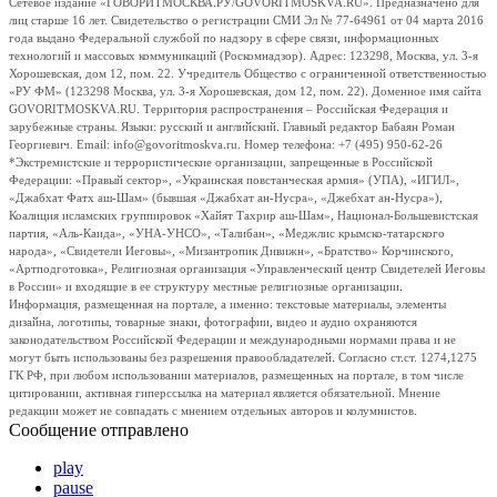
Сетевое издание «ГОВОРИТМОСКВА.РУ/GOVORITMOSKVA.RU». Предназначено для
лиц старше 16 лет. Свидетельство о регистрации СМИ Эл № 77-64961 от 04 марта 2016
года выдано Федеральной службой по надзору в сфере связи, информационных
технологий и массовых коммуникаций (Роскомнадзор). Адрес: 123298, Москва, ул. 3-я
Хорошевская, дом 12, пом. 22. Учредитель Общество с ограниченной ответственностью
«РУ ФМ» (123298 Москва, ул. 3-я Хорошевская, дом 12, пом. 22). Доменное имя сайта
GOVORITMOSKVA.RU. Территория распространения – Российская Федерация и
зарубежные страны. Языки: русский и английский. Главный редактор Бабаян Роман
Георгиевич. Email: info@govoritmoskva.ru. Номер телефона: +7 (495) 950-62-26
*Экстремистские и террористические организации, запрещенные в Российской
Федерации: «Правый сектор», «Украинская повстанческая армия» (УПА), «ИГИЛ»,
«Джабхат Фатх аш-Шам» (бывшая «Джабхат ан-Нусра», «Джебхат ан-Нусра»),
Коалиция исламских группировок «Хайят Тахрир аш-Шам», Национал-Большевистская
партия, «Аль-Каида», «УНА-УНСО», «Талибан», «Меджлис крымско-татарского
народа», «Свидетели Иеговы», «Мизантропик Дивижн», «Братство» Корчинского,
«Артподготовка», Религиозная организация «Управленческий центр Свидетелей Иеговы
в России» и входящие в ее структуру местные религиозные организации.
Информация, размещенная на портале, а именно: текстовые материалы, элементы
дизайна, логотипы, товарные знаки, фотографии, видео и аудио охраняются
законодательством Российской Федерации и международными нормами права и не
могут быть использованы без разрешения правообладателей. Согласно ст.ст. 1274,1275
ГК РФ, при любом использовании материалов, размещенных на портале, в том числе
цитировании, активная гиперссылка на материал является обязательной. Мнение
редакции может не совпадать с мнением отдельных авторов и колумнистов.
Сообщение отправлено
play
pause