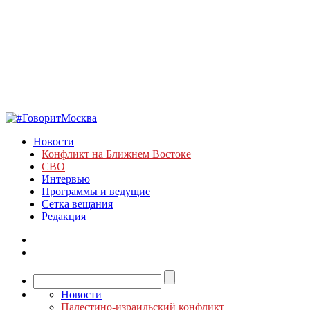
Новости
Конфликт на Ближнем Востоке
СВО
Интервью
Программы и ведущие
Сетка вещания
Редакция
Новости
Палестино-израильский конфликт