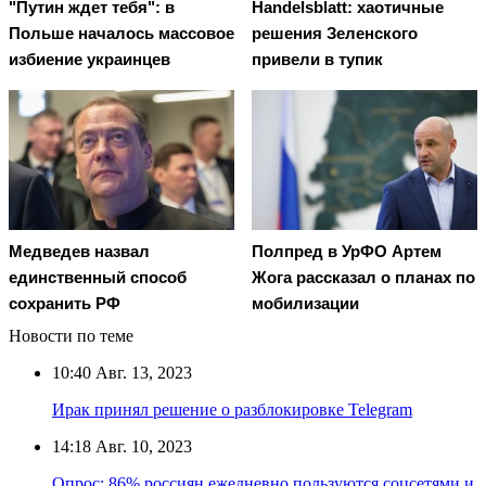
"Путин ждет тебя": в
Handelsblatt: хаотичные
Польше началось массовое
решения Зеленского
избиение украинцев
привели в тупик
Медведев назвал
Полпред в УрФО Артем
единственный способ
Жога рассказал о планах по
сохранить РФ
мобилизации
Новости по теме
10:40
Авг. 13, 2023
Ирак принял решение о разблокировке Telegram
14:18
Авг. 10, 2023
Опрос: 86% россиян ежедневно пользуются соцсетями и