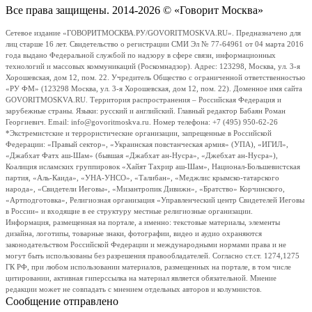
Все права защищены. 2014-2026 © «Говорит Москва»
Сетевое издание «ГОВОРИТМОСКВА.РУ/GOVORITMOSKVA.RU». Предназначено для
лиц старше 16 лет. Свидетельство о регистрации СМИ Эл № 77-64961 от 04 марта 2016
года выдано Федеральной службой по надзору в сфере связи, информационных
технологий и массовых коммуникаций (Роскомнадзор). Адрес: 123298, Москва, ул. 3-я
Хорошевская, дом 12, пом. 22. Учредитель Общество с ограниченной ответственностью
«РУ ФМ» (123298 Москва, ул. 3-я Хорошевская, дом 12, пом. 22). Доменное имя сайта
GOVORITMOSKVA.RU. Территория распространения – Российская Федерация и
зарубежные страны. Языки: русский и английский. Главный редактор Бабаян Роман
Георгиевич. Email: info@govoritmoskva.ru. Номер телефона: +7 (495) 950-62-26
*Экстремистские и террористические организации, запрещенные в Российской
Федерации: «Правый сектор», «Украинская повстанческая армия» (УПА), «ИГИЛ»,
«Джабхат Фатх аш-Шам» (бывшая «Джабхат ан-Нусра», «Джебхат ан-Нусра»),
Коалиция исламских группировок «Хайят Тахрир аш-Шам», Национал-Большевистская
партия, «Аль-Каида», «УНА-УНСО», «Талибан», «Меджлис крымско-татарского
народа», «Свидетели Иеговы», «Мизантропик Дивижн», «Братство» Корчинского,
«Артподготовка», Религиозная организация «Управленческий центр Свидетелей Иеговы
в России» и входящие в ее структуру местные религиозные организации.
Информация, размещенная на портале, а именно: текстовые материалы, элементы
дизайна, логотипы, товарные знаки, фотографии, видео и аудио охраняются
законодательством Российской Федерации и международными нормами права и не
могут быть использованы без разрешения правообладателей. Согласно ст.ст. 1274,1275
ГК РФ, при любом использовании материалов, размещенных на портале, в том числе
цитировании, активная гиперссылка на материал является обязательной. Мнение
редакции может не совпадать с мнением отдельных авторов и колумнистов.
Сообщение отправлено