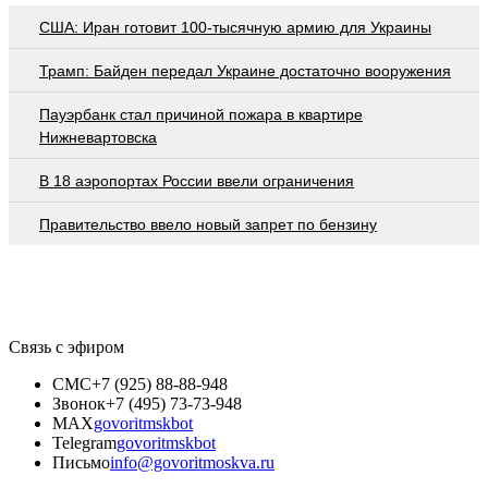
США: Иран готовит 100-тысячную армию для Украины
Трамп: Байден передал Украине достаточно вооружения
Пауэрбанк стал причиной пожара в квартире
Нижневартовска
В 18 аэропортах России ввели ограничения
Правительство ввело новый запрет по бензину
Связь с эфиром
СМС
+7 (925) 88-88-948
Звонок
+7 (495) 73-73-948
MAX
govoritmskbot
Telegram
govoritmskbot
Письмо
info@govoritmoskva.ru