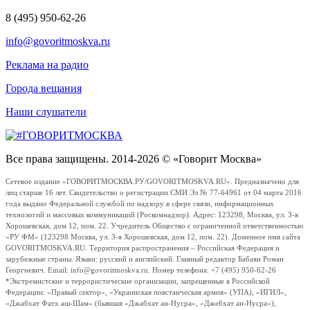
8 (495) 950-62-26
info@govoritmoskva.ru
Реклама на радио
Города вещания
Наши слушатели
Все права защищены. 2014-2026 © «Говорит Москва»
Сетевое издание «ГОВОРИТМОСКВА.РУ/GOVORITMOSKVA.RU». Предназначено для
лиц старше 16 лет. Свидетельство о регистрации СМИ Эл № 77-64961 от 04 марта 2016
года выдано Федеральной службой по надзору в сфере связи, информационных
технологий и массовых коммуникаций (Роскомнадзор). Адрес: 123298, Москва, ул. 3-я
Хорошевская, дом 12, пом. 22. Учредитель Общество с ограниченной ответственностью
«РУ ФМ» (123298 Москва, ул. 3-я Хорошевская, дом 12, пом. 22). Доменное имя сайта
GOVORITMOSKVA.RU. Территория распространения – Российская Федерация и
зарубежные страны. Языки: русский и английский. Главный редактор Бабаян Роман
Георгиевич. Email: info@govoritmoskva.ru. Номер телефона: +7 (495) 950-62-26
*Экстремистские и террористические организации, запрещенные в Российской
Федерации: «Правый сектор», «Украинская повстанческая армия» (УПА), «ИГИЛ»,
«Джабхат Фатх аш-Шам» (бывшая «Джабхат ан-Нусра», «Джебхат ан-Нусра»),