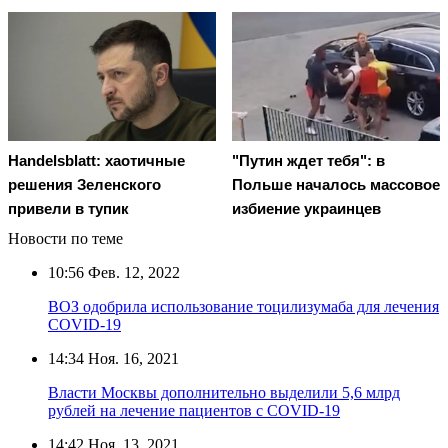
Handelsblatt: хаотичные
"Путин ждет тебя": в
решения Зеленского
Польше началось массовое
привели в тупик
избиение украинцев
Новости по теме
10:56
Фев. 12, 2022
ВОЗ одобрила использование тоцилизумаба для лечения
COVID-19
14:34
Ноя. 16, 2021
Власти Москвы дополнительно выделили 5,6 млрд
рублей на лечение пациентов с COVID-19
14:42
Ноя. 13, 2021