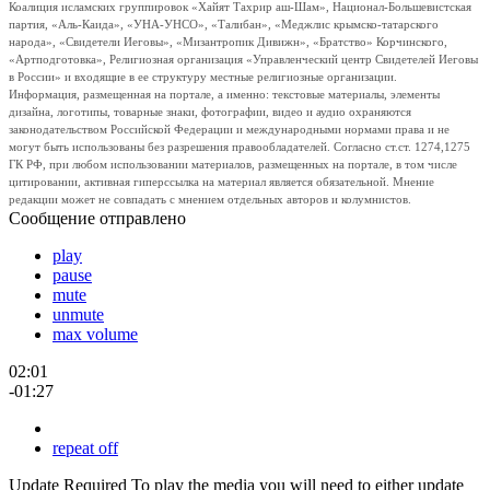
Коалиция исламских группировок «Хайят Тахрир аш-Шам», Национал-Большевистская
партия, «Аль-Каида», «УНА-УНСО», «Талибан», «Меджлис крымско-татарского
народа», «Свидетели Иеговы», «Мизантропик Дивижн», «Братство» Корчинского,
«Артподготовка», Религиозная организация «Управленческий центр Свидетелей Иеговы
в России» и входящие в ее структуру местные религиозные организации.
Информация, размещенная на портале, а именно: текстовые материалы, элементы
дизайна, логотипы, товарные знаки, фотографии, видео и аудио охраняются
законодательством Российской Федерации и международными нормами права и не
могут быть использованы без разрешения правообладателей. Согласно ст.ст. 1274,1275
ГК РФ, при любом использовании материалов, размещенных на портале, в том числе
цитировании, активная гиперссылка на материал является обязательной. Мнение
редакции может не совпадать с мнением отдельных авторов и колумнистов.
Сообщение отправлено
play
pause
mute
unmute
max volume
02:01
-01:27
repeat off
Update Required
To play the media you will need to either update