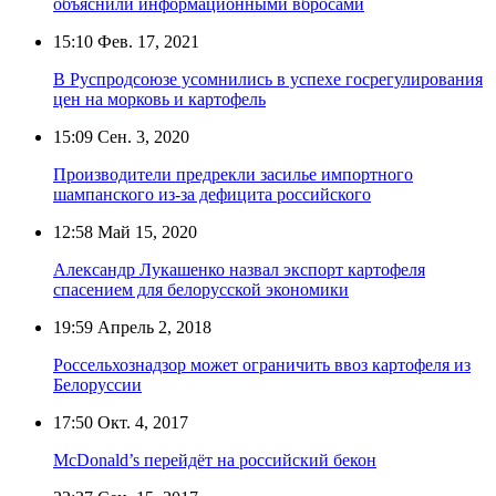
объяснили информационными вбросами
15:10
Фев. 17, 2021
В Руспродсоюзе усомнились в успехе госрегулирования
цен на морковь и картофель
15:09
Сен. 3, 2020
Производители предрекли засилье импортного
шампанского из-за дефицита российского
12:58
Май 15, 2020
Александр Лукашенко назвал экспорт картофеля
спасением для белорусской экономики
19:59
Апрель 2, 2018
Россельхознадзор может ограничить ввоз картофеля из
Белоруссии
17:50
Окт. 4, 2017
McDonald’s перейдёт на российский бекон