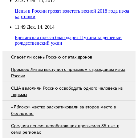
22:37
Сен. 15, 2017
Цены в России грозят взлететь весной 2018 года из-за
картошки
11:49
Дек. 14, 2014
Британская пресса благодарит Путина за дешёвый
рождественский ужин
Спасёт ли осень Россию от атак дронов
Премьер Литвы выступил с призывом к гражданам из-за
России
США взмолили Россию освободить одного человека из
тюрьмы
«Яблоко» жестко раскритиковали за второе место в
бюллетене
Средняя пенсия неработающих превысила 35 тыс. в
семи регионах