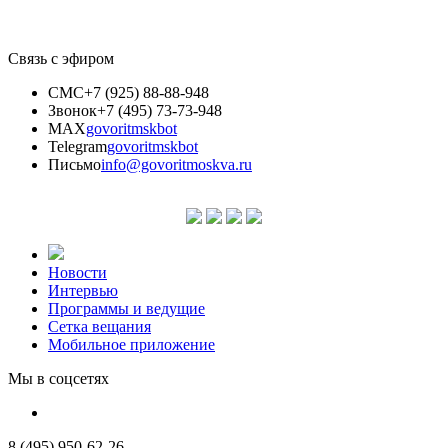
Связь с эфиром
СМС
+7 (925) 88-88-948
Звонок
+7 (495) 73-73-948
MAX
govoritmskbot
Telegram
govoritmskbot
Письмо
info@govoritmoskva.ru
Новости
Интервью
Программы и ведущие
Сетка вещания
Мобильное приложение
Мы в соцсетях
8 (495) 950-62-26