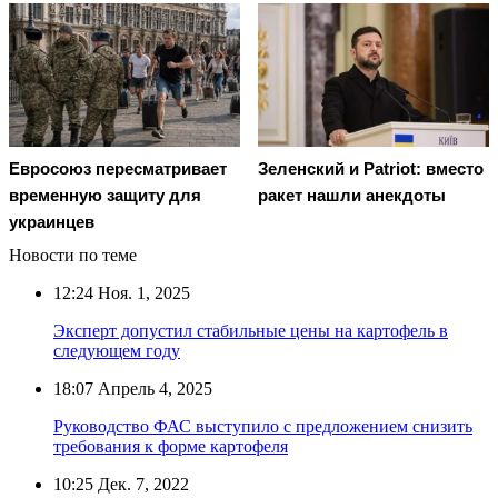
Евросоюз пересматривает
Зеленский и Patriot: вместо
временную защиту для
ракет нашли анекдоты
украинцев
Новости по теме
12:24
Ноя. 1, 2025
Эксперт допустил стабильные цены на картофель в
следующем году
18:07
Апрель 4, 2025
Руководство ФАС выступило с предложением снизить
требования к форме картофеля
10:25
Дек. 7, 2022