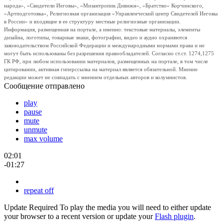
народа», «Свидетели Иеговы», «Мизантропик Дивижн», «Братство» Корчинского,
«Артподготовка», Религиозная организация «Управленческий центр Свидетелей Иеговы
в России» и входящие в ее структуру местные религиозные организации.
Информация, размещенная на портале, а именно: текстовые материалы, элементы
дизайна, логотипы, товарные знаки, фотографии, видео и аудио охраняются
законодательством Российской Федерации и международными нормами права и не
могут быть использованы без разрешения правообладателей. Согласно ст.ст. 1274,1275
ГК РФ, при любом использовании материалов, размещенных на портале, в том числе
цитировании, активная гиперссылка на материал является обязательной. Мнение
редакции может не совпадать с мнением отдельных авторов и колумнистов.
Сообщение отправлено
play
pause
mute
unmute
max volume
02:01
-01:27
repeat off
Update Required
To play the media you will need to either update
your browser to a recent version or update your
Flash plugin
.