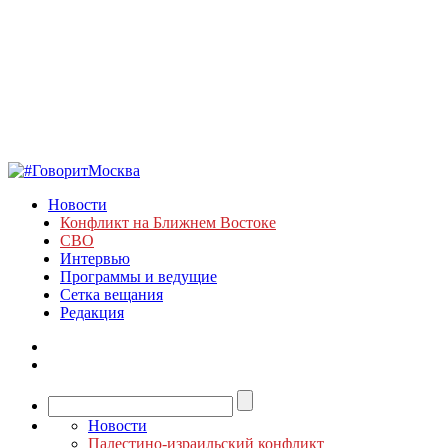
Новости
Конфликт на Ближнем Востоке
СВО
Интервью
Программы и ведущие
Сетка вещания
Редакция
Новости
Палестино-израильский конфликт