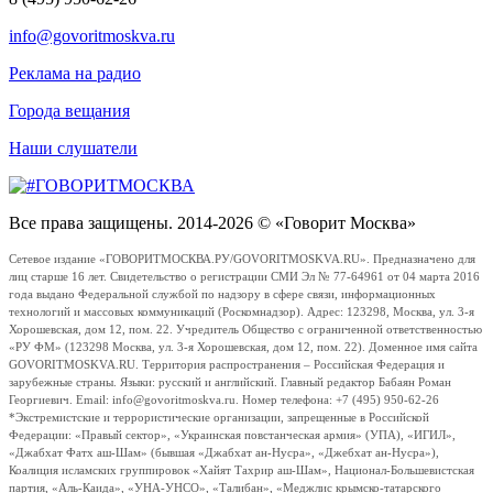
info@govoritmoskva.ru
Реклама на радио
Города вещания
Наши слушатели
Все права защищены. 2014-2026 © «Говорит Москва»
Сетевое издание «ГОВОРИТМОСКВА.РУ/GOVORITMOSKVA.RU». Предназначено для
лиц старше 16 лет. Свидетельство о регистрации СМИ Эл № 77-64961 от 04 марта 2016
года выдано Федеральной службой по надзору в сфере связи, информационных
технологий и массовых коммуникаций (Роскомнадзор). Адрес: 123298, Москва, ул. 3-я
Хорошевская, дом 12, пом. 22. Учредитель Общество с ограниченной ответственностью
«РУ ФМ» (123298 Москва, ул. 3-я Хорошевская, дом 12, пом. 22). Доменное имя сайта
GOVORITMOSKVA.RU. Территория распространения – Российская Федерация и
зарубежные страны. Языки: русский и английский. Главный редактор Бабаян Роман
Георгиевич. Email: info@govoritmoskva.ru. Номер телефона: +7 (495) 950-62-26
*Экстремистские и террористические организации, запрещенные в Российской
Федерации: «Правый сектор», «Украинская повстанческая армия» (УПА), «ИГИЛ»,
«Джабхат Фатх аш-Шам» (бывшая «Джабхат ан-Нусра», «Джебхат ан-Нусра»),
Коалиция исламских группировок «Хайят Тахрир аш-Шам», Национал-Большевистская
партия, «Аль-Каида», «УНА-УНСО», «Талибан», «Меджлис крымско-татарского