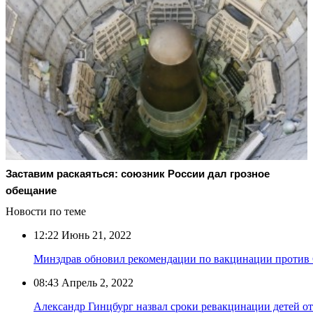
Заставим раскаяться: союзник России дал грозное
обещание
Новости по теме
12:22
Июнь 21, 2022
Минздрав обновил рекомендации по вакцинации против
08:43
Апрель 2, 2022
Александр Гинцбург назвал сроки ревакцинации детей 