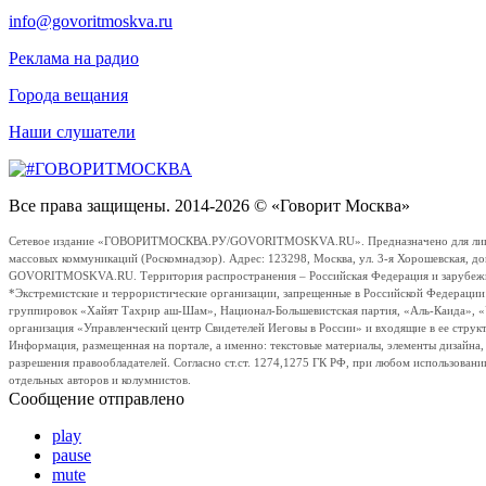
info@govoritmoskva.ru
Реклама на радио
Города вещания
Наши слушатели
Все права защищены. 2014-2026 © «Говорит Москва»
Сетевое издание «ГОВОРИТМОСКВА.РУ/GOVORITMOSKVA.RU». Предназначено для лиц стар
массовых коммуникаций (Роскомнадзор). Адрес: 123298, Москва, ул. 3-я Хорошевская, д
GOVORITMOSKVA.RU. Территория распространения – Российская Федерация и зарубежные с
*Экстремистские и террористические организации, запрещенные в Российской Федераци
группировок «Хайят Тахрир аш-Шам», Национал-Большевистская партия, «Аль-Каида», 
организация «Управленческий центр Свидетелей Иеговы в России» и входящие в ее струк
Информация, размещенная на портале, а именно: текстовые материалы, элементы дизайна
разрешения правообладателей. Согласно ст.ст. 1274,1275 ГК РФ, при любом использовани
отдельных авторов и колумнистов.
Сообщение отправлено
play
pause
mute