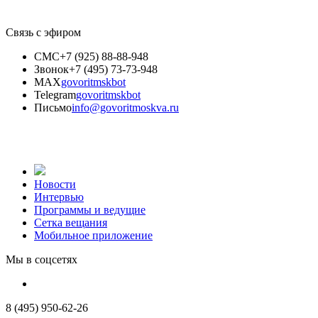
Связь с эфиром
СМС
+7 (925) 88-88-948
Звонок
+7 (495) 73-73-948
MAX
govoritmskbot
Telegram
govoritmskbot
Письмо
info@govoritmoskva.ru
Новости
Интервью
Программы и ведущие
Сетка вещания
Мобильное приложение
Мы в соцсетях
8 (495) 950-62-26