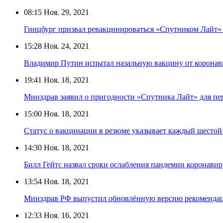
08:15
Ноя. 29, 2021
Гинцбург призвал ревакцинироваться «Спутником Лайт»
15:28
Ноя. 24, 2021
Владимир Путин испытал назальную вакцину от коронав
19:41
Ноя. 18, 2021
Минздрав заявил о пригодности «Спутника Лайт» для п
15:00
Ноя. 18, 2021
Статус о вакцинации в резюме указывает каждый шестой
14:30
Ноя. 18, 2021
Билл Гейтс назвал сроки ослабления пандемии коронавир
13:54
Ноя. 18, 2021
Минздрав РФ выпустил обновлённую версию рекомендац
12:33
Ноя. 16, 2021