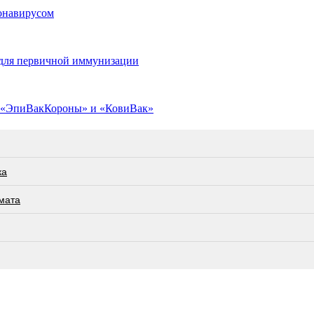
ронавирусом
 для первичной иммунизации
е «ЭпиВакКороны» и «КовиВак»
ка
мата