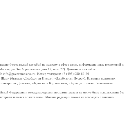
дано Федеральной службой по надзору в сфере связи, информационных технологий и
сква, ул. 3-я Хорошевская, дом 12, пом. 22). Доменное имя сайта
 info@govoritmoskva.ru. Номер телефона: +7 (495) 950-62-26
ш-Шам» (бывшая «Джабхат ан-Нусра», «Джебхат ан-Нусра»), Коалиция исламских
изантропик Дивижн», «Братство» Корчинского, «Артподготовка», Религиозная
ссийской Федерации и международными нормами права и не могут быть использованы без
материал является обязательной. Мнение редакции может не совпадать с мнением