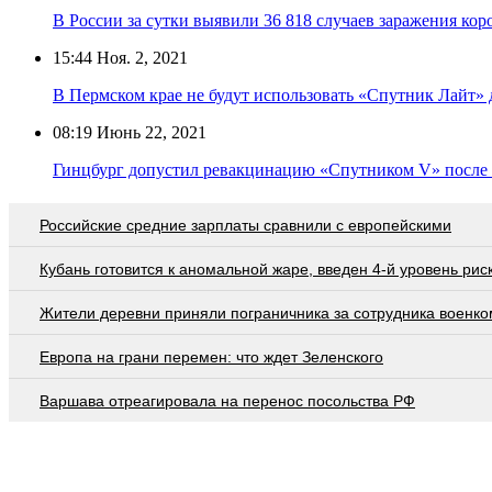
В России за сутки выявили 36 818 случаев заражения ко
15:44
Ноя. 2, 2021
В Пермском крае не будут использовать «Спутник Лайт»
08:19
Июнь 22, 2021
Гинцбург допустил ревакцинацию «Спутником V» посл
Российские средние зарплаты сравнили с европейскими
Кубань готовится к аномальной жаре, введен 4-й уровень рис
Жители деревни приняли пограничника за сотрудника военко
Европа на грани перемен: что ждет Зеленского
Варшава отреагировала на перенос посольства РФ