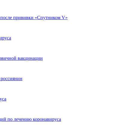
 после прививки «Спутником V»
ируса
ервичной вакцинации
 россиянин
уса
ий по лечению коронавируса