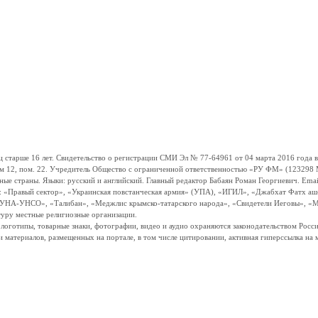
ше 16 лет. Свидетельство о регистрации СМИ Эл № 77-64961 от 04 марта 2016 года вы
ом 12, пом. 22. Учредитель Общество с ограниченной ответственностью «РУ ФМ» (123298 Мо
траны. Языки: русский и английский. Главный редактор Бабаян Роман Георгиевич. Email:
и: «Правый сектор», «Украинская повстанческая армия» (УПА), «ИГИЛ», «Джабхат Фатх а
«УНА-УНСО», «Талибан», «Меджлис крымско-татарского народа», «Свидетели Иеговы», «М
туру местные религиозные организации.
, логотипы, товарные знаки, фотографии, видео и аудио охраняются законодательством Ро
и материалов, размещенных на портале, в том числе цитировании, активная гиперссылка на 