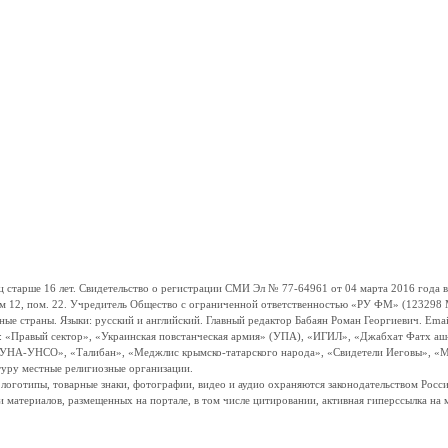
ше 16 лет. Свидетельство о регистрации СМИ Эл № 77-64961 от 04 марта 2016 года вы
ом 12, пом. 22. Учредитель Общество с ограниченной ответственностью «РУ ФМ» (123298 Мо
траны. Языки: русский и английский. Главный редактор Бабаян Роман Георгиевич. Email:
и: «Правый сектор», «Украинская повстанческая армия» (УПА), «ИГИЛ», «Джабхат Фатх а
«УНА-УНСО», «Талибан», «Меджлис крымско-татарского народа», «Свидетели Иеговы», «М
туру местные религиозные организации.
, логотипы, товарные знаки, фотографии, видео и аудио охраняются законодательством Ро
и материалов, размещенных на портале, в том числе цитировании, активная гиперссылка на 