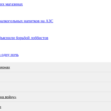
их магазинах
оалкогольных напитков на АЗС
бъяснили борьбой лоббистов
а одну ночь
гионах
на войну»
е