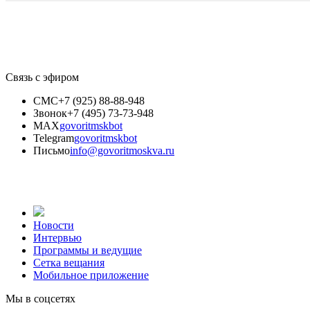
Связь с эфиром
СМС
+7 (925) 88-88-948
Звонок
+7 (495) 73-73-948
MAX
govoritmskbot
Telegram
govoritmskbot
Письмо
info@govoritmoskva.ru
Новости
Интервью
Программы и ведущие
Сетка вещания
Мобильное приложение
Мы в соцсетях