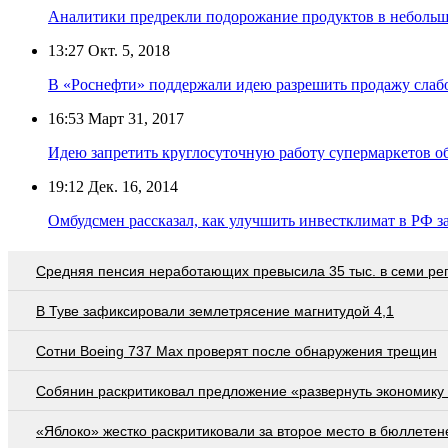
Аналитики предрекли подорожание продуктов в небольш
13:27
Окт. 5, 2018
В «Роснефти» поддержали идею разрешить продажу слаб
16:53
Март 31, 2017
Идею запретить круглосуточную работу супермаркетов о
19:12
Дек. 16, 2014
Омбудсмен рассказал, как улучшить инвестклимат в РФ з
Средняя пенсия неработающих превысила 35 тыс. в семи ре
В Туве зафиксировали землетрясение магнитудой 4,1
Сотни Boeing 737 Max проверят после обнаружения трещин
Собянин раскритиковал предложение «развернуть экономику 
«Яблоко» жестко раскритиковали за второе место в бюллетен