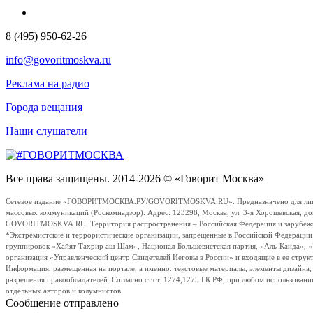
8 (495) 950-62-26
info@govoritmoskva.ru
Реклама на радио
Города вещания
Наши слушатели
Все права защищены. 2014-2026 © «Говорит Москва»
Сетевое издание «ГОВОРИТМОСКВА.РУ/GOVORITMOSKVA.RU». Предназначено для лиц стар
массовых коммуникаций (Роскомнадзор). Адрес: 123298, Москва, ул. 3-я Хорошевская, д
GOVORITMOSKVA.RU. Территория распространения – Российская Федерация и зарубежные с
*Экстремистские и террористические организации, запрещенные в Российской Федераци
группировок «Хайят Тахрир аш-Шам», Национал-Большевистская партия, «Аль-Каида», 
организация «Управленческий центр Свидетелей Иеговы в России» и входящие в ее струк
Информация, размещенная на портале, а именно: текстовые материалы, элементы дизайна
разрешения правообладателей. Согласно ст.ст. 1274,1275 ГК РФ, при любом использовани
отдельных авторов и колумнистов.
Сообщение отправлено