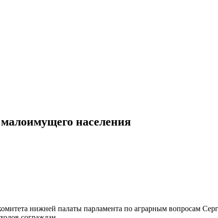
 малоимущего населения
 комитета нижней палаты парламента по аграрным вопросам Сер
доходов сограждан.