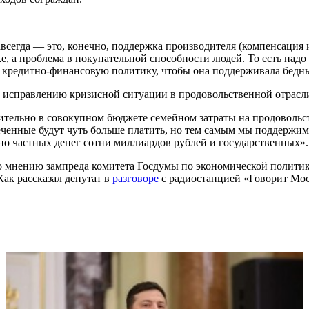
всегда — это, конечно, поддержка производителя (компенсация 
е, а проблема в покупательной способности людей. То есть над
ю кредитно-финансовую политику, чтобы она поддерживала бедны
 исправлению кризисной ситуации в продовольственной отрасл
вительно в совокупном бюджете семейном затраты на продоволь
печенные будут чуть больше платить, но тем самым мы поддержим
но частных денег сотни миллиардов рублей и государственных
»
.
 По мнению зампреда комитета Госдумы по экономической полити
ак рассказал депутат в
разговоре
с радиостанцией «Говорит Моск