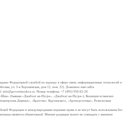
дано Федеральной службой по надзору в сфере связи, информационных технологий и
сква, ул. 3-я Хорошевская, дом 12, пом. 22). Доменное имя сайта
 info@govoritmoskva.ru. Номер телефона: +7 (495) 950-62-26
ш-Шам» (бывшая «Джабхат ан-Нусра», «Джебхат ан-Нусра»), Коалиция исламских
изантропик Дивижн», «Братство» Корчинского, «Артподготовка», Религиозная
ссийской Федерации и международными нормами права и не могут быть использованы без
материал является обязательной. Мнение редакции может не совпадать с мнением