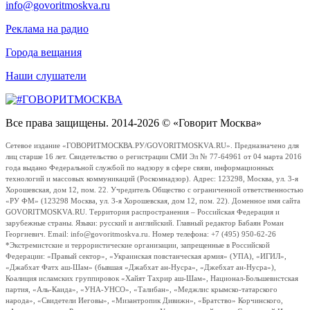
info@govoritmoskva.ru
Реклама на радио
Города вещания
Наши слушатели
Все права защищены. 2014-2026 © «Говорит Москва»
Сетевое издание «ГОВОРИТМОСКВА.РУ/GOVORITMOSKVA.RU». Предназначено для
лиц старше 16 лет. Свидетельство о регистрации СМИ Эл № 77-64961 от 04 марта 2016
года выдано Федеральной службой по надзору в сфере связи, информационных
технологий и массовых коммуникаций (Роскомнадзор). Адрес: 123298, Москва, ул. 3-я
Хорошевская, дом 12, пом. 22. Учредитель Общество с ограниченной ответственностью
«РУ ФМ» (123298 Москва, ул. 3-я Хорошевская, дом 12, пом. 22). Доменное имя сайта
GOVORITMOSKVA.RU. Территория распространения – Российская Федерация и
зарубежные страны. Языки: русский и английский. Главный редактор Бабаян Роман
Георгиевич. Email: info@govoritmoskva.ru. Номер телефона: +7 (495) 950-62-26
*Экстремистские и террористические организации, запрещенные в Российской
Федерации: «Правый сектор», «Украинская повстанческая армия» (УПА), «ИГИЛ»,
«Джабхат Фатх аш-Шам» (бывшая «Джабхат ан-Нусра», «Джебхат ан-Нусра»),
Коалиция исламских группировок «Хайят Тахрир аш-Шам», Национал-Большевистская
партия, «Аль-Каида», «УНА-УНСО», «Талибан», «Меджлис крымско-татарского
народа», «Свидетели Иеговы», «Мизантропик Дивижн», «Братство» Корчинского,