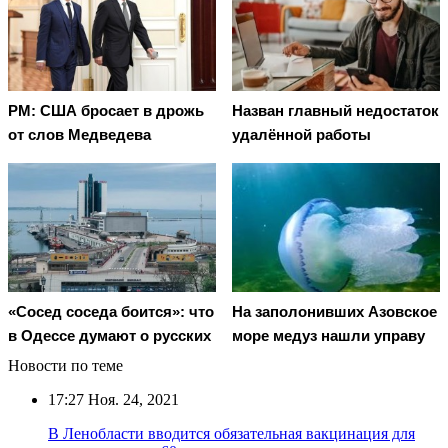
PM: США бросает в дрожь
Назван главный недостаток
от слов Медведева
удалённой работы
«Сосед соседа боится»: что
На заполонивших Азовское
в Одессе думают о русских
море медуз нашли управу
Новости по теме
17:27
Ноя. 24, 2021
В Ленобласти вводится обязательная вакцинация для