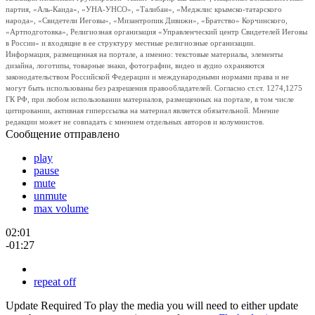
партия, «Аль-Каида», «УНА-УНСО», «Талибан», «Меджлис крымско-татарского
народа», «Свидетели Иеговы», «Мизантропик Дивижн», «Братство» Корчинского,
«Артподготовка», Религиозная организация «Управленческий центр Свидетелей Иеговы
в России» и входящие в ее структуру местные религиозные организации.
Информация, размещенная на портале, а именно: текстовые материалы, элементы
дизайна, логотипы, товарные знаки, фотографии, видео и аудио охраняются
законодательством Российской Федерации и международными нормами права и не
могут быть использованы без разрешения правообладателей. Согласно ст.ст. 1274,1275
ГК РФ, при любом использовании материалов, размещенных на портале, в том числе
цитировании, активная гиперссылка на материал является обязательной. Мнение
редакции может не совпадать с мнением отдельных авторов и колумнистов.
Сообщение отправлено
play
pause
mute
unmute
max volume
02:01
-01:27
repeat off
Update Required
To play the media you will need to either update