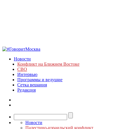
Новости
Конфликт на Ближнем Востоке
СВО
Интервью
Программы и ведущие
Сетка вещания
Редакция
Новости
Палестино-израильский конфликт