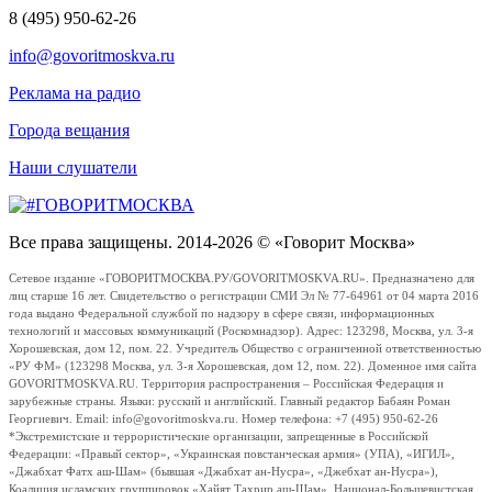
8 (495) 950-62-26
info@govoritmoskva.ru
Реклама на радио
Города вещания
Наши слушатели
Все права защищены. 2014-2026 © «Говорит Москва»
Сетевое издание «ГОВОРИТМОСКВА.РУ/GOVORITMOSKVA.RU». Предназначено для
лиц старше 16 лет. Свидетельство о регистрации СМИ Эл № 77-64961 от 04 марта 2016
года выдано Федеральной службой по надзору в сфере связи, информационных
технологий и массовых коммуникаций (Роскомнадзор). Адрес: 123298, Москва, ул. 3-я
Хорошевская, дом 12, пом. 22. Учредитель Общество с ограниченной ответственностью
«РУ ФМ» (123298 Москва, ул. 3-я Хорошевская, дом 12, пом. 22). Доменное имя сайта
GOVORITMOSKVA.RU. Территория распространения – Российская Федерация и
зарубежные страны. Языки: русский и английский. Главный редактор Бабаян Роман
Георгиевич. Email: info@govoritmoskva.ru. Номер телефона: +7 (495) 950-62-26
*Экстремистские и террористические организации, запрещенные в Российской
Федерации: «Правый сектор», «Украинская повстанческая армия» (УПА), «ИГИЛ»,
«Джабхат Фатх аш-Шам» (бывшая «Джабхат ан-Нусра», «Джебхат ан-Нусра»),
Коалиция исламских группировок «Хайят Тахрир аш-Шам», Национал-Большевистская