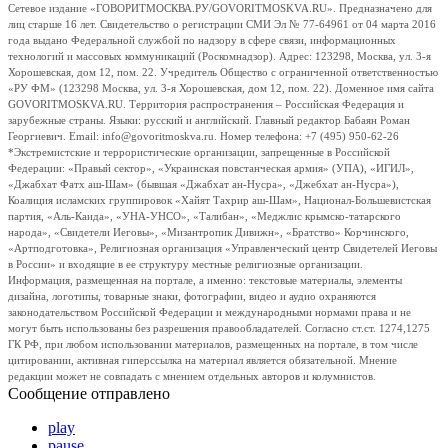
Сетевое издание «ГОВОРИТМОСКВА.РУ/GOVORITMOSKVA.RU». Предназначено для
лиц старше 16 лет. Свидетельство о регистрации СМИ Эл № 77-64961 от 04 марта 2016
года выдано Федеральной службой по надзору в сфере связи, информационных
технологий и массовых коммуникаций (Роскомнадзор). Адрес: 123298, Москва, ул. 3-я
Хорошевская, дом 12, пом. 22. Учредитель Общество с ограниченной ответственностью
«РУ ФМ» (123298 Москва, ул. 3-я Хорошевская, дом 12, пом. 22). Доменное имя сайта
GOVORITMOSKVA.RU. Территория распространения – Российская Федерация и
зарубежные страны. Языки: русский и английский. Главный редактор Бабаян Роман
Георгиевич. Email: info@govoritmoskva.ru. Номер телефона: +7 (495) 950-62-26
*Экстремистские и террористические организации, запрещенные в Российской
Федерации: «Правый сектор», «Украинская повстанческая армия» (УПА), «ИГИЛ»,
«Джабхат Фатх аш-Шам» (бывшая «Джабхат ан-Нусра», «Джебхат ан-Нусра»),
Коалиция исламских группировок «Хайят Тахрир аш-Шам», Национал-Большевистская
партия, «Аль-Каида», «УНА-УНСО», «Талибан», «Меджлис крымско-татарского
народа», «Свидетели Иеговы», «Мизантропик Дивижн», «Братство» Корчинского,
«Артподготовка», Религиозная организация «Управленческий центр Свидетелей Иеговы
в России» и входящие в ее структуру местные религиозные организации.
Информация, размещенная на портале, а именно: текстовые материалы, элементы
дизайна, логотипы, товарные знаки, фотографии, видео и аудио охраняются
законодательством Российской Федерации и международными нормами права и не
могут быть использованы без разрешения правообладателей. Согласно ст.ст. 1274,1275
ГК РФ, при любом использовании материалов, размещенных на портале, в том числе
цитировании, активная гиперссылка на материал является обязательной. Мнение
редакции может не совпадать с мнением отдельных авторов и колумнистов.
Сообщение отправлено
play
pause