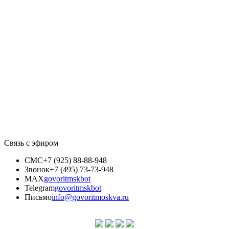
Связь с эфиром
СМС
+7 (925) 88-88-948
Звонок
+7 (495) 73-73-948
MAX
govoritmskbot
Telegram
govoritmskbot
Письмо
info@govoritmoskva.ru