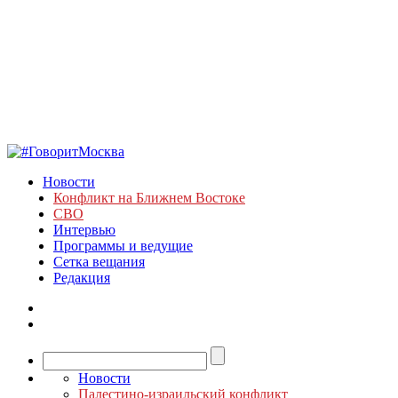
Новости
Конфликт на Ближнем Востоке
СВО
Интервью
Программы и ведущие
Сетка вещания
Редакция
Новости
Палестино-израильский конфликт