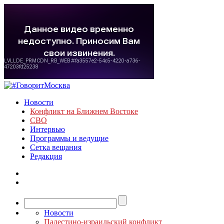
Новости
Конфликт на Ближнем Востоке
СВО
Интервью
Программы и ведущие
Сетка вещания
Редакция
Новости
Палестино-израильский конфликт