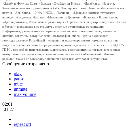
«Джабхат Фатх аш-Шам» (бывшая «Джабхат ан-Нусра», «Джебхат ан-Нусра»),
Коалиция исламских группировок «Хайят Тахрир аш-Шам», Национал-Большевистская
партия, «Аль-Каида», «УНА-УНСО», «Талибан», «Меджлис крымско-татарского
народа», «Свидетели Иеговы», «Мизантропик Дивижн», «Братство» Корчинского,
«Артподготовка», Религиозная организация «Управленческий центр Свидетелей Иеговы
в России» и входящие в ее структуру местные религиозные организации.
Информация, размещенная на портале, а именно: текстовые материалы, элементы
дизайна, логотипы, товарные знаки, фотографии, видео и аудио охраняются
законодательством Российской Федерации и международными нормами права и не
могут быть использованы без разрешения правообладателей. Согласно ст.ст. 1274,1275
ГК РФ, при любом использовании материалов, размещенных на портале, в том числе
цитировании, активная гиперссылка на материал является обязательной. Мнение
редакции может не совпадать с мнением отдельных авторов и колумнистов.
Сообщение отправлено
play
pause
mute
unmute
max volume
02:01
-01:27
repeat off