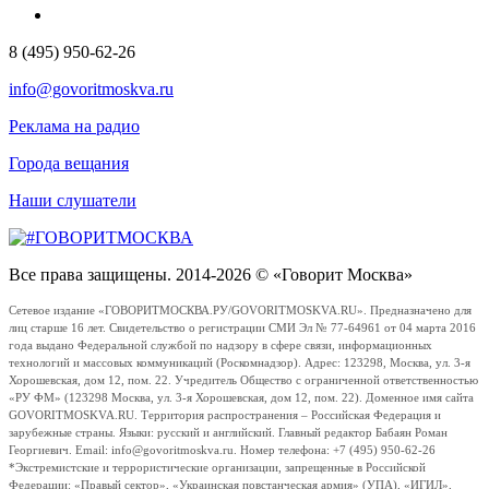
8 (495) 950-62-26
info@govoritmoskva.ru
Реклама на радио
Города вещания
Наши слушатели
Все права защищены. 2014-2026 © «Говорит Москва»
Сетевое издание «ГОВОРИТМОСКВА.РУ/GOVORITMOSKVA.RU». Предназначено для
лиц старше 16 лет. Свидетельство о регистрации СМИ Эл № 77-64961 от 04 марта 2016
года выдано Федеральной службой по надзору в сфере связи, информационных
технологий и массовых коммуникаций (Роскомнадзор). Адрес: 123298, Москва, ул. 3-я
Хорошевская, дом 12, пом. 22. Учредитель Общество с ограниченной ответственностью
«РУ ФМ» (123298 Москва, ул. 3-я Хорошевская, дом 12, пом. 22). Доменное имя сайта
GOVORITMOSKVA.RU. Территория распространения – Российская Федерация и
зарубежные страны. Языки: русский и английский. Главный редактор Бабаян Роман
Георгиевич. Email: info@govoritmoskva.ru. Номер телефона: +7 (495) 950-62-26
*Экстремистские и террористические организации, запрещенные в Российской
Федерации: «Правый сектор», «Украинская повстанческая армия» (УПА), «ИГИЛ»,