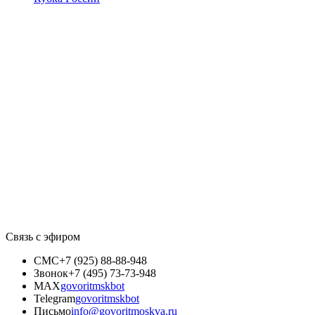
Связь с эфиром
СМС
+7 (925) 88-88-948
Звонок
+7 (495) 73-73-948
MAX
govoritmskbot
Telegram
govoritmskbot
Письмо
info@govoritmoskva.ru