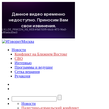
Новости
Конфликт на Ближнем Востоке
СВО
Интервью
Программы и ведущие
Сетка вещания
Редакция
Новости
Палестино-израильский конфликт