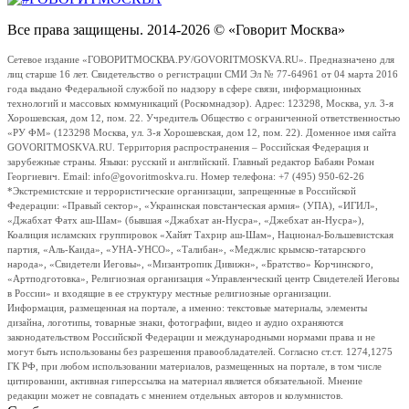
Все права защищены. 2014-2026 © «Говорит Москва»
Сетевое издание «ГОВОРИТМОСКВА.РУ/GOVORITMOSKVA.RU». Предназначено для
лиц старше 16 лет. Свидетельство о регистрации СМИ Эл № 77-64961 от 04 марта 2016
года выдано Федеральной службой по надзору в сфере связи, информационных
технологий и массовых коммуникаций (Роскомнадзор). Адрес: 123298, Москва, ул. 3-я
Хорошевская, дом 12, пом. 22. Учредитель Общество с ограниченной ответственностью
«РУ ФМ» (123298 Москва, ул. 3-я Хорошевская, дом 12, пом. 22). Доменное имя сайта
GOVORITMOSKVA.RU. Территория распространения – Российская Федерация и
зарубежные страны. Языки: русский и английский. Главный редактор Бабаян Роман
Георгиевич. Email: info@govoritmoskva.ru. Номер телефона: +7 (495) 950-62-26
*Экстремистские и террористические организации, запрещенные в Российской
Федерации: «Правый сектор», «Украинская повстанческая армия» (УПА), «ИГИЛ»,
«Джабхат Фатх аш-Шам» (бывшая «Джабхат ан-Нусра», «Джебхат ан-Нусра»),
Коалиция исламских группировок «Хайят Тахрир аш-Шам», Национал-Большевистская
партия, «Аль-Каида», «УНА-УНСО», «Талибан», «Меджлис крымско-татарского
народа», «Свидетели Иеговы», «Мизантропик Дивижн», «Братство» Корчинского,
«Артподготовка», Религиозная организация «Управленческий центр Свидетелей Иеговы
в России» и входящие в ее структуру местные религиозные организации.
Информация, размещенная на портале, а именно: текстовые материалы, элементы
дизайна, логотипы, товарные знаки, фотографии, видео и аудио охраняются
законодательством Российской Федерации и международными нормами права и не
могут быть использованы без разрешения правообладателей. Согласно ст.ст. 1274,1275
ГК РФ, при любом использовании материалов, размещенных на портале, в том числе
цитировании, активная гиперссылка на материал является обязательной. Мнение
редакции может не совпадать с мнением отдельных авторов и колумнистов.