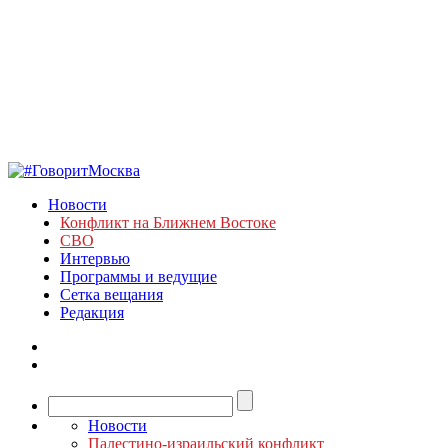
Новости
Конфликт на Ближнем Востоке
СВО
Интервью
Программы и ведущие
Сетка вещания
Редакция
Новости
Палестино-израильский конфликт