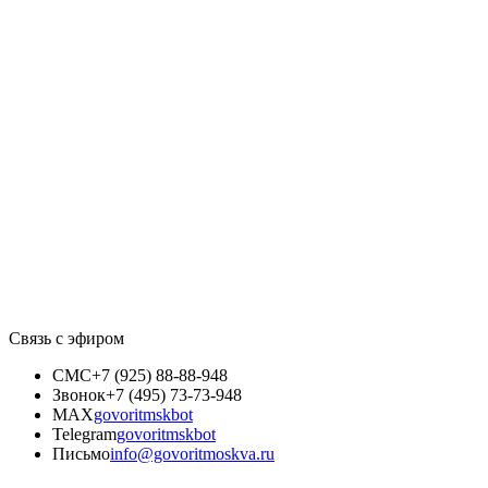
Связь с эфиром
СМС
+7 (925) 88-88-948
Звонок
+7 (495) 73-73-948
MAX
govoritmskbot
Telegram
govoritmskbot
Письмо
info@govoritmoskva.ru