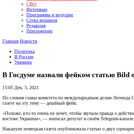
СВО
Интервью
Программы и ведущие
Сетка вещания
Редакция
Приложение
Главная
Новости
Политика
В России
Украина
В Госдуме назвали фейком статью Bild 
15:05
Дек. 5, 2021
По словам главы комитета по международным делам Леонида С
газете на эту тему — дешёвый фейк.
«Похоже, кто-то очень не хочет, чтобы звучала правда о дейс
востоке Украины», — написал депутат в своём Telegram-канале
Накануне немецкая газета опубликовала статью о двух сценари