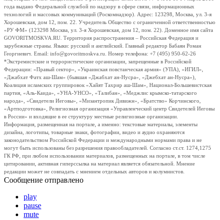
года выдано Федеральной службой по надзору в сфере связи, информационных
технологий и массовых коммуникаций (Роскомнадзор). Адрес: 123298, Москва, ул. 3-я
Хорошевская, дом 12, пом. 22. Учредитель Общество с ограниченной ответственностью
«РУ ФМ» (123298 Москва, ул. 3-я Хорошевская, дом 12, пом. 22). Доменное имя сайта
GOVORITMOSKVA.RU. Территория распространения – Российская Федерация и
зарубежные страны. Языки: русский и английский. Главный редактор Бабаян Роман
Георгиевич. Email: info@govoritmoskva.ru. Номер телефона: +7 (495) 950-62-26
*Экстремистские и террористические организации, запрещенные в Российской
Федерации: «Правый сектор», «Украинская повстанческая армия» (УПА), «ИГИЛ»,
«Джабхат Фатх аш-Шам» (бывшая «Джабхат ан-Нусра», «Джебхат ан-Нусра»),
Коалиция исламских группировок «Хайят Тахрир аш-Шам», Национал-Большевистская
партия, «Аль-Каида», «УНА-УНСО», «Талибан», «Меджлис крымско-татарского
народа», «Свидетели Иеговы», «Мизантропик Дивижн», «Братство» Корчинского,
«Артподготовка», Религиозная организация «Управленческий центр Свидетелей Иеговы
в России» и входящие в ее структуру местные религиозные организации.
Информация, размещенная на портале, а именно: текстовые материалы, элементы
дизайна, логотипы, товарные знаки, фотографии, видео и аудио охраняются
законодательством Российской Федерации и международными нормами права и не
могут быть использованы без разрешения правообладателей. Согласно ст.ст. 1274,1275
ГК РФ, при любом использовании материалов, размещенных на портале, в том числе
цитировании, активная гиперссылка на материал является обязательной. Мнение
редакции может не совпадать с мнением отдельных авторов и колумнистов.
Сообщение отправлено
play
pause
mute