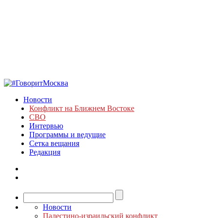
Новости
Конфликт на Ближнем Востоке
СВО
Интервью
Программы и ведущие
Сетка вещания
Редакция
Новости
Палестино-израильский конфликт