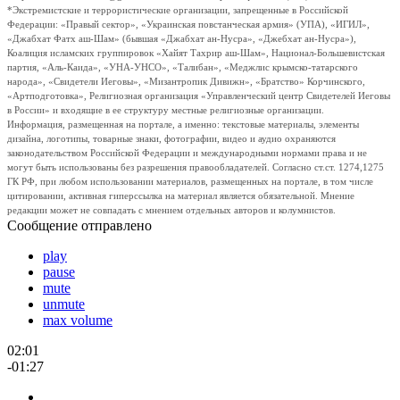
*Экстремистские и террористические организации, запрещенные в Российской
Федерации: «Правый сектор», «Украинская повстанческая армия» (УПА), «ИГИЛ»,
«Джабхат Фатх аш-Шам» (бывшая «Джабхат ан-Нусра», «Джебхат ан-Нусра»),
Коалиция исламских группировок «Хайят Тахрир аш-Шам», Национал-Большевистская
партия, «Аль-Каида», «УНА-УНСО», «Талибан», «Меджлис крымско-татарского
народа», «Свидетели Иеговы», «Мизантропик Дивижн», «Братство» Корчинского,
«Артподготовка», Религиозная организация «Управленческий центр Свидетелей Иеговы
в России» и входящие в ее структуру местные религиозные организации.
Информация, размещенная на портале, а именно: текстовые материалы, элементы
дизайна, логотипы, товарные знаки, фотографии, видео и аудио охраняются
законодательством Российской Федерации и международными нормами права и не
могут быть использованы без разрешения правообладателей. Согласно ст.ст. 1274,1275
ГК РФ, при любом использовании материалов, размещенных на портале, в том числе
цитировании, активная гиперссылка на материал является обязательной. Мнение
редакции может не совпадать с мнением отдельных авторов и колумнистов.
Сообщение отправлено
play
pause
mute
unmute
max volume
02:01
-01:27