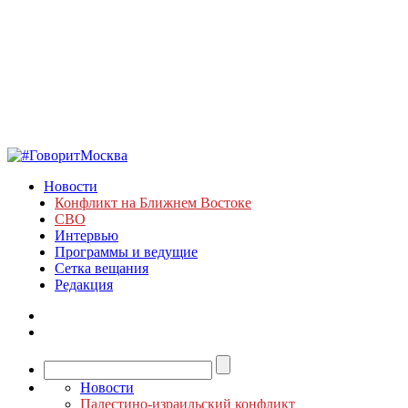
Новости
Конфликт на Ближнем Востоке
СВО
Интервью
Программы и ведущие
Сетка вещания
Редакция
Новости
Палестино-израильский конфликт