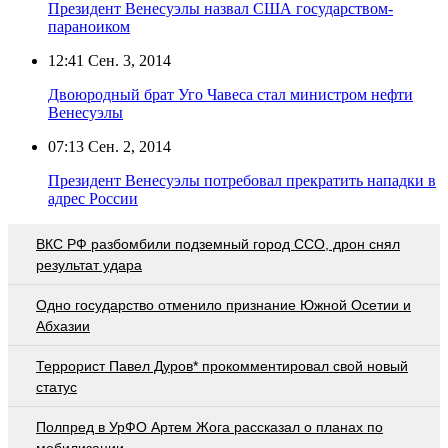
Президент Венесуэлы назвал США государством-
параноиком
12:41
Сен. 3, 2014
Двоюродный брат Уго Чавеса стал министром нефти
Венесуэлы
07:13
Сен. 2, 2014
Президент Венесуэлы потребовал прекратить нападки в
адрес России
ВКС РФ разбомбили подземный город ССО, дрон снял
результат удара
Одно государство отменило признание Южной Осетии и
Абхазии
Террорист Павел Дуров* прокомментировал свой новый
статус
Полпред в УрФО Артем Жога рассказал о планах по
мобилизации