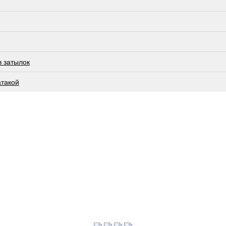
в затылок
атакой