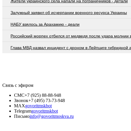
Жители украинского села напали на пограничников - детали
Залужный заявил об исчерпании военного ресурса Украины
НАБУ взялось за Арахамию - деали
Российский морпех отбился от медведя после удара молнии 
Глава МВД назвал инцидент с дроном в Лейпциге гибридной 
Связь с эфиром
СМС
+7 (925) 88-88-948
Звонок
+7 (495) 73-73-948
MAX
govoritmskbot
Telegram
govoritmskbot
Письмо
info@govoritmoskva.ru