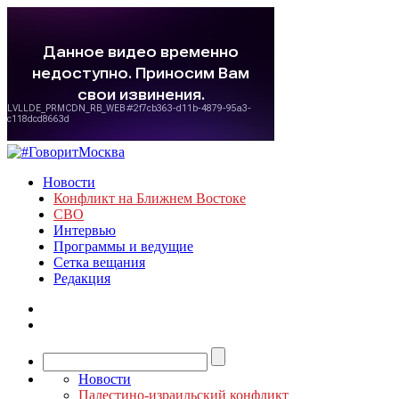
Новости
Конфликт на Ближнем Востоке
СВО
Интервью
Программы и ведущие
Сетка вещания
Редакция
Новости
Палестино-израильский конфликт