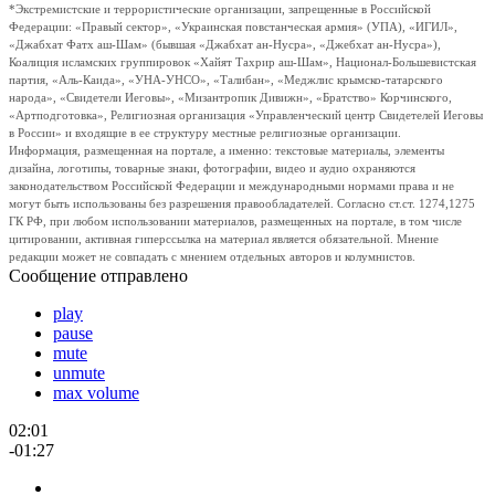
*Экстремистские и террористические организации, запрещенные в Российской
Федерации: «Правый сектор», «Украинская повстанческая армия» (УПА), «ИГИЛ»,
«Джабхат Фатх аш-Шам» (бывшая «Джабхат ан-Нусра», «Джебхат ан-Нусра»),
Коалиция исламских группировок «Хайят Тахрир аш-Шам», Национал-Большевистская
партия, «Аль-Каида», «УНА-УНСО», «Талибан», «Меджлис крымско-татарского
народа», «Свидетели Иеговы», «Мизантропик Дивижн», «Братство» Корчинского,
«Артподготовка», Религиозная организация «Управленческий центр Свидетелей Иеговы
в России» и входящие в ее структуру местные религиозные организации.
Информация, размещенная на портале, а именно: текстовые материалы, элементы
дизайна, логотипы, товарные знаки, фотографии, видео и аудио охраняются
законодательством Российской Федерации и международными нормами права и не
могут быть использованы без разрешения правообладателей. Согласно ст.ст. 1274,1275
ГК РФ, при любом использовании материалов, размещенных на портале, в том числе
цитировании, активная гиперссылка на материал является обязательной. Мнение
редакции может не совпадать с мнением отдельных авторов и колумнистов.
Сообщение отправлено
play
pause
mute
unmute
max volume
02:01
-01:27