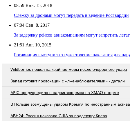
08:59
Янв. 15, 2018
Слежку за дронами могут передать в ведение Росгвардии
07:04
Сен. 8, 2017
За задержку рейсов авиакомпаниям могут запретить летат
21:51
Авг. 10, 2015
Росавиация выступила за ужесточение наказания для на
Wildberries пошел на крайние меры после очередного удара
Запад готовит провокации с «лженаблюдателями» - детали
МЧС предупредило о надвигающемся на ХМАО шторме
В Польше возмущены ударом Кремля по иностранным актив
АБН24: Россия наказала США за поддержку Киева