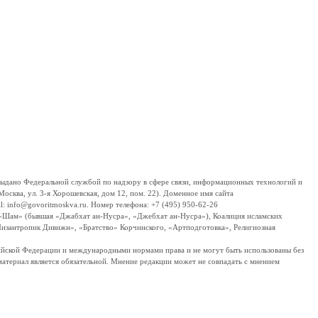
дано Федеральной службой по надзору в сфере связи, информационных технологий и
сква, ул. 3-я Хорошевская, дом 12, пом. 22). Доменное имя сайта
 info@govoritmoskva.ru. Номер телефона: +7 (495) 950-62-26
ш-Шам» (бывшая «Джабхат ан-Нусра», «Джебхат ан-Нусра»), Коалиция исламских
изантропик Дивижн», «Братство» Корчинского, «Артподготовка», Религиозная
ссийской Федерации и международными нормами права и не могут быть использованы без
материал является обязательной. Мнение редакции может не совпадать с мнением