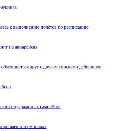
рбукинга
улась к выполнению полётов по расписанию
инг на авиарейсах
обмениваться друг с другом списками дебоширов
ейсов
оссии подержанных самолётов
опрошаек в терминалах