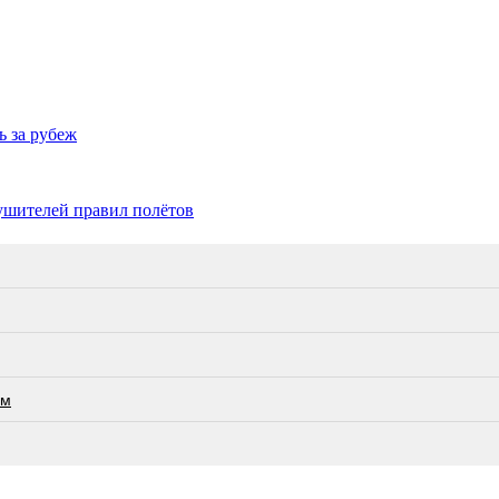
ь за рубеж
рушителей правил полётов
ам