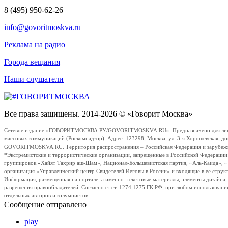
8 (495) 950-62-26
info@govoritmoskva.ru
Реклама на радио
Города вещания
Наши слушатели
Все права защищены. 2014-2026 © «Говорит Москва»
Сетевое издание «ГОВОРИТМОСКВА.РУ/GOVORITMOSKVA.RU». Предназначено для лиц стар
массовых коммуникаций (Роскомнадзор). Адрес: 123298, Москва, ул. 3-я Хорошевская, д
GOVORITMOSKVA.RU. Территория распространения – Российская Федерация и зарубежные с
*Экстремистские и террористические организации, запрещенные в Российской Федераци
группировок «Хайят Тахрир аш-Шам», Национал-Большевистская партия, «Аль-Каида», 
организация «Управленческий центр Свидетелей Иеговы в России» и входящие в ее струк
Информация, размещенная на портале, а именно: текстовые материалы, элементы дизайна
разрешения правообладателей. Согласно ст.ст. 1274,1275 ГК РФ, при любом использовани
отдельных авторов и колумнистов.
Сообщение отправлено
play