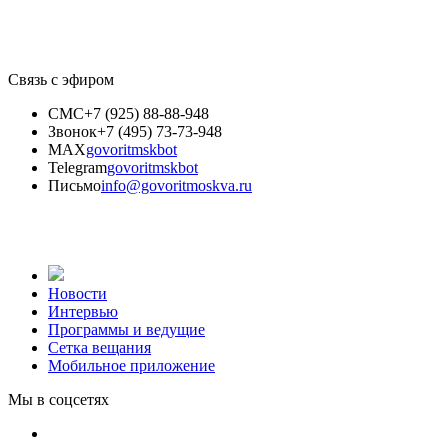
Связь с эфиром
СМС
+7 (925) 88-88-948
Звонок
+7 (495) 73-73-948
MAX
govoritmskbot
Telegram
govoritmskbot
Письмо
info@govoritmoskva.ru
Новости
Интервью
Программы и ведущие
Сетка вещания
Мобильное приложение
Мы в соцсетях