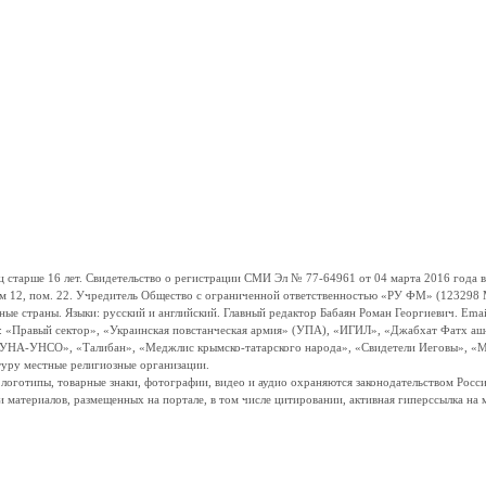
ше 16 лет. Свидетельство о регистрации СМИ Эл № 77-64961 от 04 марта 2016 года вы
ом 12, пом. 22. Учредитель Общество с ограниченной ответственностью «РУ ФМ» (123298 Мо
траны. Языки: русский и английский. Главный редактор Бабаян Роман Георгиевич. Email:
и: «Правый сектор», «Украинская повстанческая армия» (УПА), «ИГИЛ», «Джабхат Фатх а
«УНА-УНСО», «Талибан», «Меджлис крымско-татарского народа», «Свидетели Иеговы», «М
туру местные религиозные организации.
, логотипы, товарные знаки, фотографии, видео и аудио охраняются законодательством Ро
и материалов, размещенных на портале, в том числе цитировании, активная гиперссылка на 