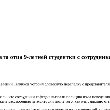
кта отца 9-летней студентки с сотрудн
гений Тепляков устроил словесную перепалку с представителям
али, что сотрудники кафедры вызвали полицию из-за поведения 
ежала расстроенная из аудитории после того, как неправильно о
я подать в суд на факультет психологии из-за нарушений, по е