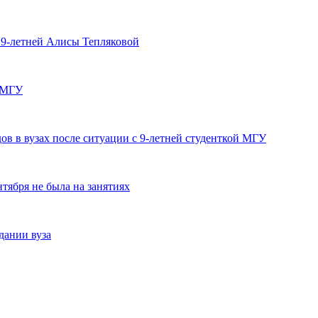
9-летней Алисы Тепляковой
и МГУ
в в вузах после ситуации с 9-летней студенткой МГУ
нтября не была на занятиях
дании вуза