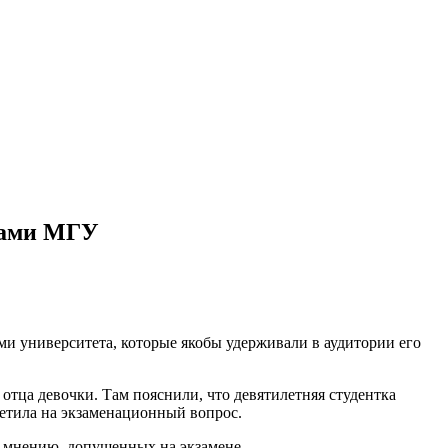
иками МГУ
и университета, которые якобы удерживали в аудитории его
отца девочки. Там пояснили, что девятилетняя студентка
тветила на экзаменационный вопрос.
го мнению, допущенных на экзамене.