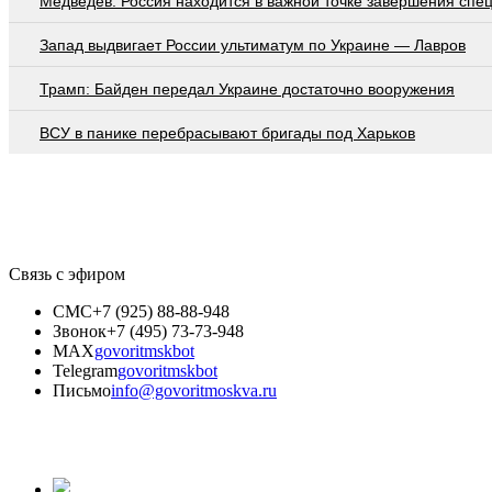
Медведев: Россия находится в важной точке завершения спе
Запад выдвигает России ультиматум по Украине — Лавров
Трамп: Байден передал Украине достаточно вооружения
ВСУ в панике перебрасывают бригады под Харьков
Связь с эфиром
СМС
+7 (925) 88-88-948
Звонок
+7 (495) 73-73-948
MAX
govoritmskbot
Telegram
govoritmskbot
Письмо
info@govoritmoskva.ru