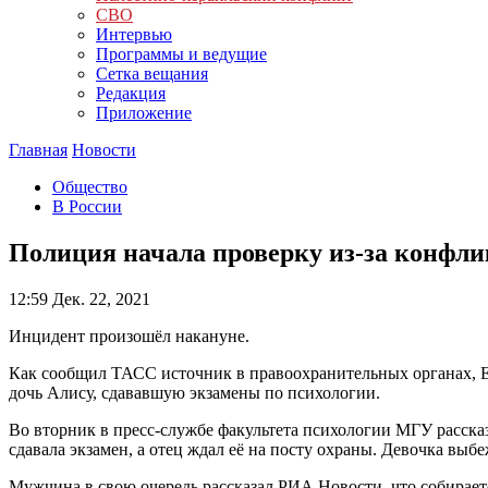
СВО
Интервью
Программы и ведущие
Сетка вещания
Редакция
Приложение
Главная
Новости
Общество
В России
Полиция начала проверку из-за конфли
12:59
Дек. 22, 2021
Инцидент произошёл накануне.
Как сообщил ТАСС источник в правоохранительных органах, Ев
дочь Алису, сдававшую экзамены по психологии.
Во вторник в пресс-службе факультета психологии МГУ рассказ
сдавала экзамен, а отец ждал её на посту охраны. Девочка выб
Мужчина в свою очередь рассказал РИА Новости, что собираетс