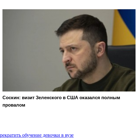
Соскин: визит Зеленского в США оказался полным
провалом
екратить обучение девочки в вузе