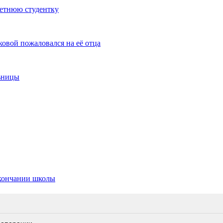
летнюю студентку
овой пожаловался на её отца
ьницы
окончании школы