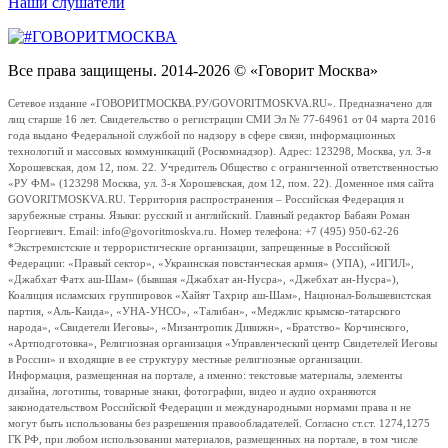
Наши слушатели
Все права защищены. 2014-2026 © «Говорит Москва»
Сетевое издание «ГОВОРИТМОСКВА.РУ/GOVORITMOSKVA.RU». Предназначено для
лиц старше 16 лет. Свидетельство о регистрации СМИ Эл № 77-64961 от 04 марта 2016
года выдано Федеральной службой по надзору в сфере связи, информационных
технологий и массовых коммуникаций (Роскомнадзор). Адрес: 123298, Москва, ул. 3-я
Хорошевская, дом 12, пом. 22. Учредитель Общество с ограниченной ответственностью
«РУ ФМ» (123298 Москва, ул. 3-я Хорошевская, дом 12, пом. 22). Доменное имя сайта
GOVORITMOSKVA.RU. Территория распространения – Российская Федерация и
зарубежные страны. Языки: русский и английский. Главный редактор Бабаян Роман
Георгиевич. Email: info@govoritmoskva.ru. Номер телефона: +7 (495) 950-62-26
*Экстремистские и террористические организации, запрещенные в Российской
Федерации: «Правый сектор», «Украинская повстанческая армия» (УПА), «ИГИЛ»,
«Джабхат Фатх аш-Шам» (бывшая «Джабхат ан-Нусра», «Джебхат ан-Нусра»),
Коалиция исламских группировок «Хайят Тахрир аш-Шам», Национал-Большевистская
партия, «Аль-Каида», «УНА-УНСО», «Талибан», «Меджлис крымско-татарского
народа», «Свидетели Иеговы», «Мизантропик Дивижн», «Братство» Корчинского,
«Артподготовка», Религиозная организация «Управленческий центр Свидетелей Иеговы
в России» и входящие в ее структуру местные религиозные организации.
Информация, размещенная на портале, а именно: текстовые материалы, элементы
дизайна, логотипы, товарные знаки, фотографии, видео и аудио охраняются
законодательством Российской Федерации и международными нормами права и не
могут быть использованы без разрешения правообладателей. Согласно ст.ст. 1274,1275
ГК РФ, при любом использовании материалов, размещенных на портале, в том числе