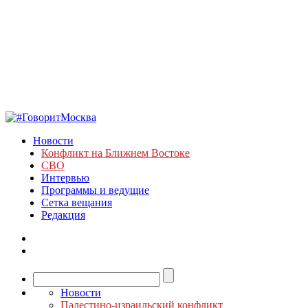
Новости
Конфликт на Ближнем Востоке
СВО
Интервью
Программы и ведущие
Сетка вещания
Редакция
Новости
Палестино-израильский конфликт