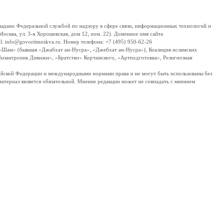
дано Федеральной службой по надзору в сфере связи, информационных технологий и
сква, ул. 3-я Хорошевская, дом 12, пом. 22). Доменное имя сайта
 info@govoritmoskva.ru. Номер телефона: +7 (495) 950-62-26
ш-Шам» (бывшая «Джабхат ан-Нусра», «Джебхат ан-Нусра»), Коалиция исламских
изантропик Дивижн», «Братство» Корчинского, «Артподготовка», Религиозная
ссийской Федерации и международными нормами права и не могут быть использованы без
материал является обязательной. Мнение редакции может не совпадать с мнением