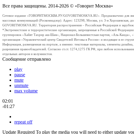
Все права защищены. 2014-2026 © «Говорит Москва»
Сетевое издание «ГОВОРИТМОСКВА.РУ/GOVORITMOSKVA.RU». Предназначено для лиц стар
массовых коммуникаций (Роскомнадзор). Адрес: 123298, Москва, ул. 3-я Хорошевская, д
GOVORITMOSKVA.RU. Территория распространения – Российская Федерация и зарубежные с
*Экстремистские и террористические организации, запрещенные в Российской Федераци
группировок «Хайят Тахрир аш-Шам», Национал-Большевистская партия, «Аль-Каида», 
организация «Управленческий центр Свидетелей Иеговы в России» и входящие в ее струк
Информация, размещенная на портале, а именно: текстовые материалы, элементы дизайна
разрешения правообладателей. Согласно ст.ст. 1274,1275 ГК РФ, при любом использовани
отдельных авторов и колумнистов.
Сообщение отправлено
play
pause
mute
unmute
max volume
02:01
-01:27
repeat off
Update Required
To play the media you will need to either update yo