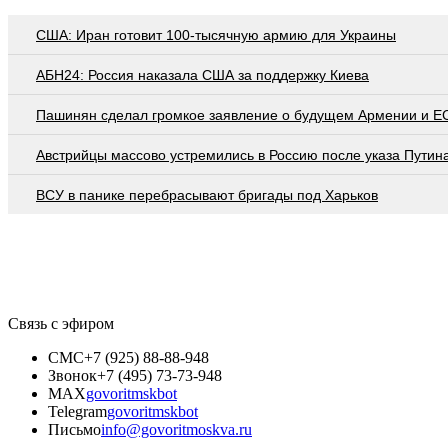
США: Иран готовит 100-тысячную армию для Украины
АБН24: Россия наказала США за поддержку Киева
Пашинян сделал громкое заявление о будущем Армении и Е
Австрийцы массово устремились в Россию после указа Путин
ВСУ в панике перебрасывают бригады под Харьков
Связь с эфиром
СМС
+7 (925) 88-88-948
Звонок
+7 (495) 73-73-948
MAX
govoritmskbot
Telegram
govoritmskbot
Письмо
info@govoritmoskva.ru