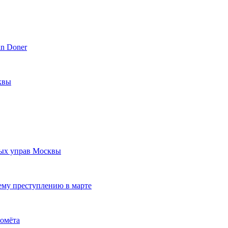
in Doner
квы
ых управ Москвы
ему преступлению в марте
томёта