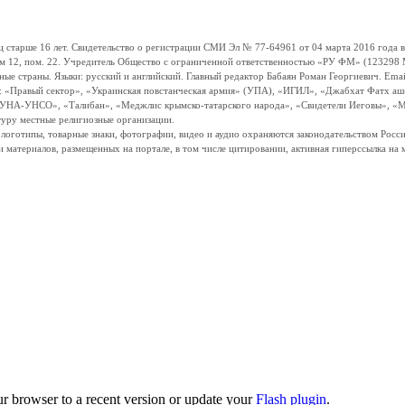
ше 16 лет. Свидетельство о регистрации СМИ Эл № 77-64961 от 04 марта 2016 года вы
ом 12, пом. 22. Учредитель Общество с ограниченной ответственностью «РУ ФМ» (123298 Мо
траны. Языки: русский и английский. Главный редактор Бабаян Роман Георгиевич. Email:
и: «Правый сектор», «Украинская повстанческая армия» (УПА), «ИГИЛ», «Джабхат Фатх а
«УНА-УНСО», «Талибан», «Меджлис крымско-татарского народа», «Свидетели Иеговы», «М
туру местные религиозные организации.
, логотипы, товарные знаки, фотографии, видео и аудио охраняются законодательством Ро
и материалов, размещенных на портале, в том числе цитировании, активная гиперссылка на 
ur browser to a recent version or update your
Flash plugin
.