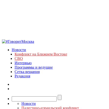
Новости
Конфликт на Ближнем Востоке
СВО
Интервью
Программы и ведущие
Сетка вещания
Редакция
Новости
Палестино-израильский конфликт