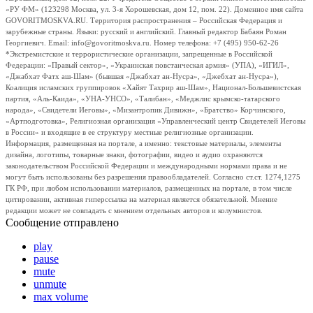
«РУ ФМ» (123298 Москва, ул. 3-я Хорошевская, дом 12, пом. 22). Доменное имя сайта
GOVORITMOSKVA.RU. Территория распространения – Российская Федерация и
зарубежные страны. Языки: русский и английский. Главный редактор Бабаян Роман
Георгиевич. Email: info@govoritmoskva.ru. Номер телефона: +7 (495) 950-62-26
*Экстремистские и террористические организации, запрещенные в Российской
Федерации: «Правый сектор», «Украинская повстанческая армия» (УПА), «ИГИЛ»,
«Джабхат Фатх аш-Шам» (бывшая «Джабхат ан-Нусра», «Джебхат ан-Нусра»),
Коалиция исламских группировок «Хайят Тахрир аш-Шам», Национал-Большевистская
партия, «Аль-Каида», «УНА-УНСО», «Талибан», «Меджлис крымско-татарского
народа», «Свидетели Иеговы», «Мизантропик Дивижн», «Братство» Корчинского,
«Артподготовка», Религиозная организация «Управленческий центр Свидетелей Иеговы
в России» и входящие в ее структуру местные религиозные организации.
Информация, размещенная на портале, а именно: текстовые материалы, элементы
дизайна, логотипы, товарные знаки, фотографии, видео и аудио охраняются
законодательством Российской Федерации и международными нормами права и не
могут быть использованы без разрешения правообладателей. Согласно ст.ст. 1274,1275
ГК РФ, при любом использовании материалов, размещенных на портале, в том числе
цитировании, активная гиперссылка на материал является обязательной. Мнение
редакции может не совпадать с мнением отдельных авторов и колумнистов.
Сообщение отправлено
play
pause
mute
unmute
max volume