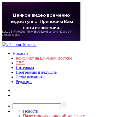
Новости
Конфликт на Ближнем Востоке
СВО
Интервью
Программы и ведущие
Сетка вещания
Редакция
Новости
Палестино-израильский конфликт