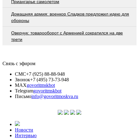
Приангарье самолетом
Домашняя армия: военкор Сладков предложил идею для
обороны
Оверчук: товарооборот с Арменией сократился на две
трети
Связь с эфиром
СМС
+7 (925) 88-88-948
Звонок
+7 (495) 73-73-948
MAX
govoritmskbot
Telegram
govoritmskbot
Письмо
info@govoritmoskva.ru
Новости
Интервью