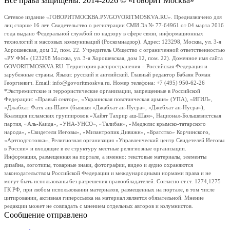
Все права защищены. 2014-2026 © «Говорит Москва»
Сетевое издание «ГОВОРИТМОСКВА.РУ/GOVORITMOSKVA.RU». Предназначено для
лиц старше 16 лет. Свидетельство о регистрации СМИ Эл № 77-64961 от 04 марта 2016
года выдано Федеральной службой по надзору в сфере связи, информационных
технологий и массовых коммуникаций (Роскомнадзор). Адрес: 123298, Москва, ул. 3-я
Хорошевская, дом 12, пом. 22. Учредитель Общество с ограниченной ответственностью
«РУ ФМ» (123298 Москва, ул. 3-я Хорошевская, дом 12, пом. 22). Доменное имя сайта
GOVORITMOSKVA.RU. Территория распространения – Российская Федерация и
зарубежные страны. Языки: русский и английский. Главный редактор Бабаян Роман
Георгиевич. Email: info@govoritmoskva.ru. Номер телефона: +7 (495) 950-62-26
*Экстремистские и террористические организации, запрещенные в Российской
Федерации: «Правый сектор», «Украинская повстанческая армия» (УПА), «ИГИЛ»,
«Джабхат Фатх аш-Шам» (бывшая «Джабхат ан-Нусра», «Джебхат ан-Нусра»),
Коалиция исламских группировок «Хайят Тахрир аш-Шам», Национал-Большевистская
партия, «Аль-Каида», «УНА-УНСО», «Талибан», «Меджлис крымско-татарского
народа», «Свидетели Иеговы», «Мизантропик Дивижн», «Братство» Корчинского,
«Артподготовка», Религиозная организация «Управленческий центр Свидетелей Иеговы
в России» и входящие в ее структуру местные религиозные организации.
Информация, размещенная на портале, а именно: текстовые материалы, элементы
дизайна, логотипы, товарные знаки, фотографии, видео и аудио охраняются
законодательством Российской Федерации и международными нормами права и не
могут быть использованы без разрешения правообладателей. Согласно ст.ст. 1274,1275
ГК РФ, при любом использовании материалов, размещенных на портале, в том числе
цитировании, активная гиперссылка на материал является обязательной. Мнение
редакции может не совпадать с мнением отдельных авторов и колумнистов.
Сообщение отправлено