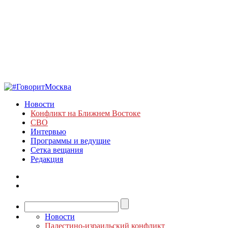
Новости
Конфликт на Ближнем Востоке
СВО
Интервью
Программы и ведущие
Сетка вещания
Редакция
Новости
Палестино-израильский конфликт