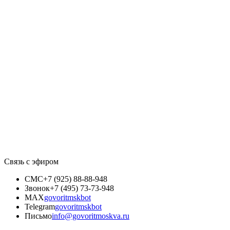
Связь с эфиром
СМС
+7 (925) 88-88-948
Звонок
+7 (495) 73-73-948
MAX
govoritmskbot
Telegram
govoritmskbot
Письмо
info@govoritmoskva.ru