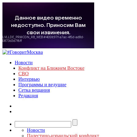
Новости
Конфликт на Ближнем Востоке
СВО
Интервью
Программы и ведущие
Сетка вещания
Редакция
Новости
Палестино-израильский конфликт