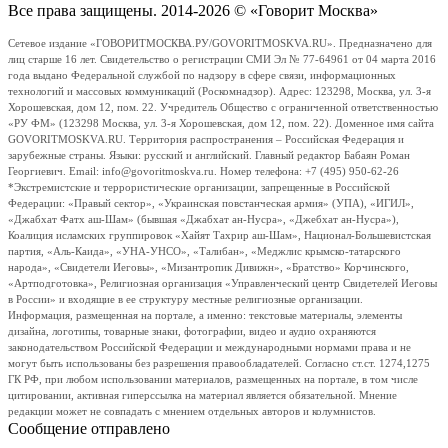
Все права защищены. 2014-2026 © «Говорит Москва»
Сетевое издание «ГОВОРИТМОСКВА.РУ/GOVORITMOSKVA.RU». Предназначено для
лиц старше 16 лет. Свидетельство о регистрации СМИ Эл № 77-64961 от 04 марта 2016
года выдано Федеральной службой по надзору в сфере связи, информационных
технологий и массовых коммуникаций (Роскомнадзор). Адрес: 123298, Москва, ул. 3-я
Хорошевская, дом 12, пом. 22. Учредитель Общество с ограниченной ответственностью
«РУ ФМ» (123298 Москва, ул. 3-я Хорошевская, дом 12, пом. 22). Доменное имя сайта
GOVORITMOSKVA.RU. Территория распространения – Российская Федерация и
зарубежные страны. Языки: русский и английский. Главный редактор Бабаян Роман
Георгиевич. Email: info@govoritmoskva.ru. Номер телефона: +7 (495) 950-62-26
*Экстремистские и террористические организации, запрещенные в Российской
Федерации: «Правый сектор», «Украинская повстанческая армия» (УПА), «ИГИЛ»,
«Джабхат Фатх аш-Шам» (бывшая «Джабхат ан-Нусра», «Джебхат ан-Нусра»),
Коалиция исламских группировок «Хайят Тахрир аш-Шам», Национал-Большевистская
партия, «Аль-Каида», «УНА-УНСО», «Талибан», «Меджлис крымско-татарского
народа», «Свидетели Иеговы», «Мизантропик Дивижн», «Братство» Корчинского,
«Артподготовка», Религиозная организация «Управленческий центр Свидетелей Иеговы
в России» и входящие в ее структуру местные религиозные организации.
Информация, размещенная на портале, а именно: текстовые материалы, элементы
дизайна, логотипы, товарные знаки, фотографии, видео и аудио охраняются
законодательством Российской Федерации и международными нормами права и не
могут быть использованы без разрешения правообладателей. Согласно ст.ст. 1274,1275
ГК РФ, при любом использовании материалов, размещенных на портале, в том числе
цитировании, активная гиперссылка на материал является обязательной. Мнение
редакции может не совпадать с мнением отдельных авторов и колумнистов.
Сообщение отправлено