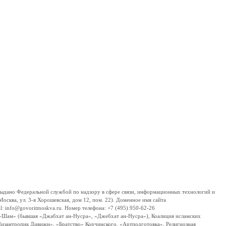
дано Федеральной службой по надзору в сфере связи, информационных технологий и
сква, ул. 3-я Хорошевская, дом 12, пом. 22). Доменное имя сайта
 info@govoritmoskva.ru. Номер телефона: +7 (495) 950-62-26
ш-Шам» (бывшая «Джабхат ан-Нусра», «Джебхат ан-Нусра»), Коалиция исламских
изантропик Дивижн», «Братство» Корчинского, «Артподготовка», Религиозная