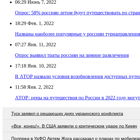
06:29
Июнь 7, 2022
Опрос: 58% россиян летом будут путешествовать по стра
18:29
Фев. 1, 2022
Названы наиболее популярные у россиян турнаправления 
07:27
Янв. 11, 2022
Опрос выявил траты россиян на зимние развлечения
17:18
Янв. 10, 2022
В АТОР назвали условия возобновления доступных путе
11:58
Янв. 2, 2022
АТОР: цены на путешествия по России в 2022 году могу
Туск заявил о решающих днях украинского конфликта
«Все, конец!». В США заявили о критическом ударе по Киеву
Полпред в УрФО Артем Жога рассказал о планах по мобилиз