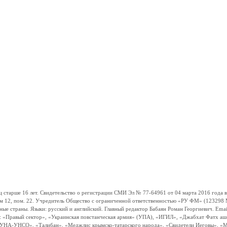
ше 16 лет. Свидетельство о регистрации СМИ Эл № 77-64961 от 04 марта 2016 года вы
ом 12, пом. 22. Учредитель Общество с ограниченной ответственностью «РУ ФМ» (123298 Мо
траны. Языки: русский и английский. Главный редактор Бабаян Роман Георгиевич. Email:
и: «Правый сектор», «Украинская повстанческая армия» (УПА), «ИГИЛ», «Джабхат Фатх а
«УНА-УНСО», «Талибан», «Меджлис крымско-татарского народа», «Свидетели Иеговы», «М