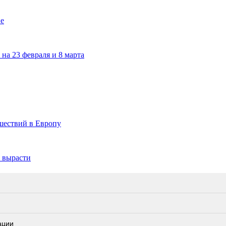
не
на 23 февраля и 8 марта
шествий в Европу
т вырасти
ации