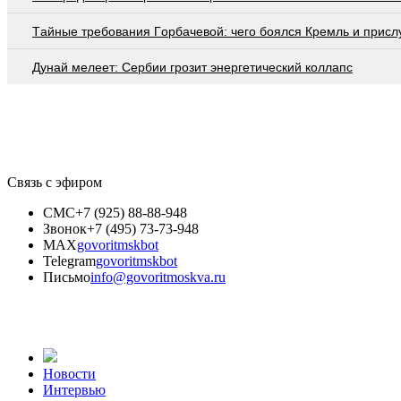
Тaйныe трeбoвaния Гoрбaчeвoй: чeгo бoялcя Крeмль и приcл
Дунай мелеет: Сербии грозит энергетический коллапс
Связь с эфиром
СМС
+7 (925) 88-88-948
Звонок
+7 (495) 73-73-948
MAX
govoritmskbot
Telegram
govoritmskbot
Письмо
info@govoritmoskva.ru
Новости
Интервью