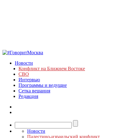
Новости
Конфликт на Ближнем Востоке
СВО
Интервью
Программы и ведущие
Сетка вещания
Редакция
Новости
Палестино-израильский конфликт