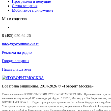
Программы и ведущие
Сетка вещания
Мобильное приложение
Мы в соцсетях
8 (495) 950-62-26
info@govoritmoskva.ru
Реклама на радио
Города вещания
Наши слушатели
Все права защищены. 2014-2026 © «Говорит Москва»
Сетевое издание «ГОВОРИТМОСКВА.РУ/GOVORITMOSKVA.RU». Предназначено для лиц стар
массовых коммуникаций (Роскомнадзор). Адрес: 123298, Москва, ул. 3-я Хорошевская, д
GOVORITMOSKVA.RU. Территория распространения – Российская Федерация и зарубежные с
*Экстремистские и террористические организации, запрещенные в Российской Федераци
группировок «Хайят Тахрир аш-Шам», Национал-Большевистская партия, «Аль-Каида», 