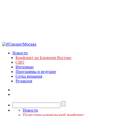
Новости
Конфликт на Ближнем Востоке
СВО
Интервью
Программы и ведущие
Сетка вещания
Редакция
Новости
Палестино-израильский конфликт