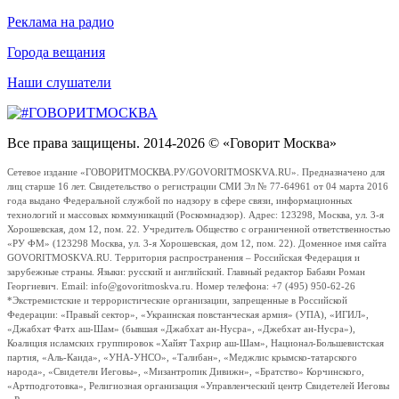
Реклама на радио
Города вещания
Наши слушатели
Все права защищены. 2014-2026 © «Говорит Москва»
Сетевое издание «ГОВОРИТМОСКВА.РУ/GOVORITMOSKVA.RU». Предназначено для
лиц старше 16 лет. Свидетельство о регистрации СМИ Эл № 77-64961 от 04 марта 2016
года выдано Федеральной службой по надзору в сфере связи, информационных
технологий и массовых коммуникаций (Роскомнадзор). Адрес: 123298, Москва, ул. 3-я
Хорошевская, дом 12, пом. 22. Учредитель Общество с ограниченной ответственностью
«РУ ФМ» (123298 Москва, ул. 3-я Хорошевская, дом 12, пом. 22). Доменное имя сайта
GOVORITMOSKVA.RU. Территория распространения – Российская Федерация и
зарубежные страны. Языки: русский и английский. Главный редактор Бабаян Роман
Георгиевич. Email: info@govoritmoskva.ru. Номер телефона: +7 (495) 950-62-26
*Экстремистские и террористические организации, запрещенные в Российской
Федерации: «Правый сектор», «Украинская повстанческая армия» (УПА), «ИГИЛ»,
«Джабхат Фатх аш-Шам» (бывшая «Джабхат ан-Нусра», «Джебхат ан-Нусра»),
Коалиция исламских группировок «Хайят Тахрир аш-Шам», Национал-Большевистская
партия, «Аль-Каида», «УНА-УНСО», «Талибан», «Меджлис крымско-татарского
народа», «Свидетели Иеговы», «Мизантропик Дивижн», «Братство» Корчинского,
«Артподготовка», Религиозная организация «Управленческий центр Свидетелей Иеговы