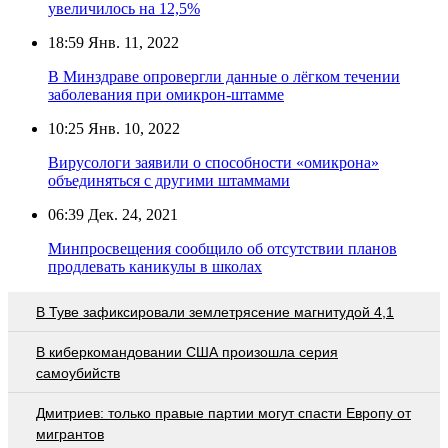
увеличилось на 12,5%
18:59
Янв. 11, 2022
В Минздраве опровергли данные о лёгком течении
заболевания при омикрон-штамме
10:25
Янв. 10, 2022
Вирусологи заявили о способности «омикрона»
объединяться с другими штаммами
06:39
Дек. 24, 2021
Минпросвещения сообщило об отсутствии планов
продлевать каникулы в школах
В Туве зафиксировали землетрясение магнитудой 4,1
В киберкомандовании США произошла серия
самоубийств
Дмитриев: только правые партии могут спасти Европу от
мигрантов