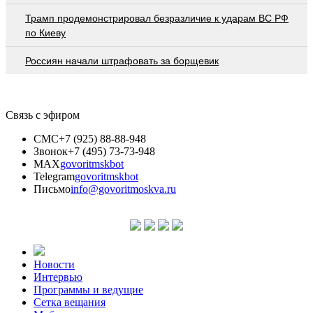
Трамп продемонстрировал безразличие к ударам ВС РФ
по Киеву
Россиян начали штрафовать за борщевик
Связь с эфиром
СМС
+7 (925) 88-88-948
Звонок
+7 (495) 73-73-948
MAX
govoritmskbot
Telegram
govoritmskbot
Письмо
info@govoritmoskva.ru
Новости
Интервью
Программы и ведущие
Сетка вещания