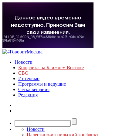
Новости
Конфликт на Ближнем Востоке
СВО
Интервью
Программы и ведущие
Сетка вещания
Редакция
Новости
Палестино-израильский конфликт