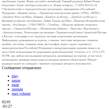
зарубежные страны. Языки: русский и английский. Главный редактор Бабаян Роман
Георгиевич. Email: info@govoritmoskva.ru. Номер телефона: +7 (495) 950-62-26
*Экстремистские и террористические организации, запрещенные в Российской
Федерации: «Правый сектор», «Украинская повстанческая армия» (УПА), «ИГИЛ»,
«Джабхат Фатх аш-Шам» (бывшая «Джабхат ан-Нусра», «Джебхат ан-Нусра»),
Коалиция исламских группировок «Хайят Тахрир аш-Шам», Национал-Большевистская
партия, «Аль-Каида», «УНА-УНСО», «Талибан», «Меджлис крымско-татарского
народа», «Свидетели Иеговы», «Мизантропик Дивижн», «Братство» Корчинского,
«Артподготовка», Религиозная организация «Управленческий центр Свидетелей Иеговы
в России» и входящие в ее структуру местные религиозные организации.
Информация, размещенная на портале, а именно: текстовые материалы, элементы
дизайна, логотипы, товарные знаки, фотографии, видео и аудио охраняются
законодательством Российской Федерации и международными нормами права и не
могут быть использованы без разрешения правообладателей. Согласно ст.ст. 1274,1275
ГК РФ, при любом использовании материалов, размещенных на портале, в том числе
цитировании, активная гиперссылка на материал является обязательной. Мнение
редакции может не совпадать с мнением отдельных авторов и колумнистов.
Сообщение отправлено
play
pause
mute
unmute
max volume
02:01
-01:27