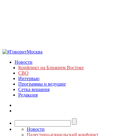
Новости
Конфликт на Ближнем Востоке
СВО
Интервью
Программы и ведущие
Сетка вещания
Редакция
Новости
Палестино-израильский конфликт