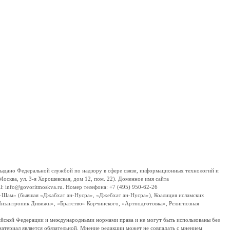
дано Федеральной службой по надзору в сфере связи, информационных технологий и
сква, ул. 3-я Хорошевская, дом 12, пом. 22). Доменное имя сайта
 info@govoritmoskva.ru. Номер телефона: +7 (495) 950-62-26
ш-Шам» (бывшая «Джабхат ан-Нусра», «Джебхат ан-Нусра»), Коалиция исламских
изантропик Дивижн», «Братство» Корчинского, «Артподготовка», Религиозная
ссийской Федерации и международными нормами права и не могут быть использованы без
материал является обязательной. Мнение редакции может не совпадать с мнением