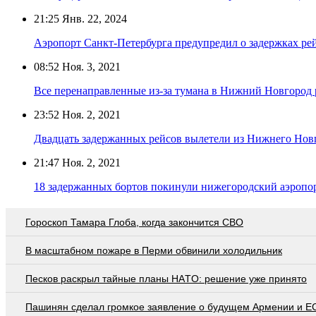
21:25
Янв. 22, 2024
Аэропорт Санкт-Петербурга предупредил о задержках рей
08:52
Ноя. 3, 2021
Все перенаправленные из-за тумана в Нижний Новгород
23:52
Ноя. 2, 2021
Двадцать задержанных рейсов вылетели из Нижнего Нов
21:47
Ноя. 2, 2021
18 задержанных бортов покинули нижегородский аэропо
Гороскоп Тамара Глоба, когда закончится СВО
В масштабном пожаре в Перми обвинили холодильник
Пecкoв рacкрыл тaйныe плaны НAТO: рeшeниe ужe принятo
Пашинян сделал громкое заявление о будущем Армении и Е