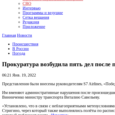
СВО
Интервью
Программы и ведущие
Сетка вещания
Редакция
Приложение
Главная
Новости
Происшествия
В России
Погода
Прокуратура возбудила пять дел после 
06:21
Янв. 19, 2022
Представления были внесены руководителям S7 Airlines, «Победы
Им вменяют административные нарушения после произошедшего
Винниченко министру транспорта Виталию Савельеву.
«Установлено, что в связи с неблагоприятными метеоусловиям
Стригино, через который также выполнялись полёты по расписа