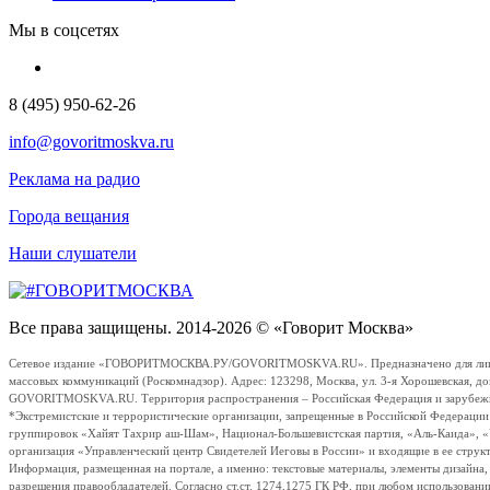
Мы в соцсетях
8 (495) 950-62-26
info@govoritmoskva.ru
Реклама на радио
Города вещания
Наши слушатели
Все права защищены. 2014-2026 © «Говорит Москва»
Сетевое издание «ГОВОРИТМОСКВА.РУ/GOVORITMOSKVA.RU». Предназначено для лиц стар
массовых коммуникаций (Роскомнадзор). Адрес: 123298, Москва, ул. 3-я Хорошевская, д
GOVORITMOSKVA.RU. Территория распространения – Российская Федерация и зарубежные с
*Экстремистские и террористические организации, запрещенные в Российской Федераци
группировок «Хайят Тахрир аш-Шам», Национал-Большевистская партия, «Аль-Каида», 
организация «Управленческий центр Свидетелей Иеговы в России» и входящие в ее струк
Информация, размещенная на портале, а именно: текстовые материалы, элементы дизайна
разрешения правообладателей. Согласно ст.ст. 1274,1275 ГК РФ, при любом использовани