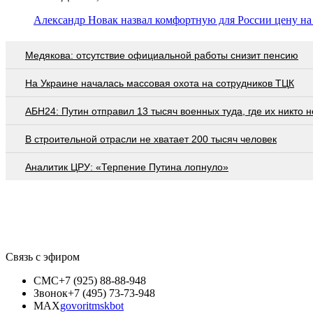
Александр Новак назвал комфортную для России цену на 
Медякова: отсутствие официальной работы снизит пенсию
На Украине началась массовая охота на сотрудников ТЦК
АБН24: Путин отправил 13 тысяч военных туда, где их никто 
В строительной отрасли не хватает 200 тысяч человек
Аналитик ЦРУ: «Терпение Путина лопнуло»
Связь с эфиром
СМС
+7 (925) 88-88-948
Звонок
+7 (495) 73-73-948
MAX
govoritmskbot