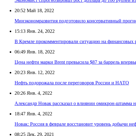
Экономист спрогнозировал рост доллара до 100 рублей из
20:52
Май 18, 2022
Минэкономразвития подготовило консервативный прогно
15:13
Янв. 24, 2022
В Кремле прокомментировали ситуацию на финансовых 
06:49
Янв. 18, 2022
Цена нефти марки Brent превысила $87 за баррель впервые
20:23
Янв. 12, 2022
Нефть подорожала после переговоров России и НАТО
20:26
Янв. 4, 2022
Александр Новак рассказал о влиянии омикрон-штамма н
18:47
Янв. 4, 2022
Новак: Россия в феврале восстановит уровень добычи не
08:25
Дек. 29, 2021