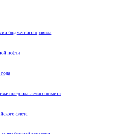
сии бюджетного правила
ной нефти
 года
иже предполагаемого лимита
ийского флота