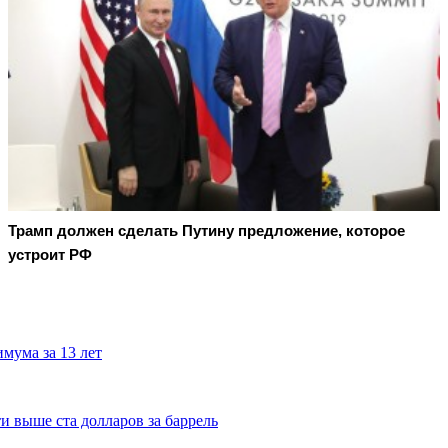
Трамп должен сделать Путину предложение, которое
устроит РФ
имума за 13 лет
 выше ста долларов за баррель