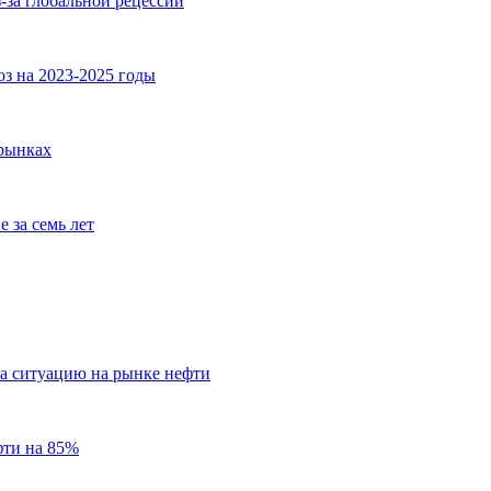
-за глобальной рецессии
з на 2023-2025 годы
рынках
 за семь лет
а ситуацию на рынке нефти
фти на 85%