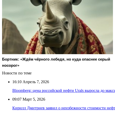
Бортник: «Ждём чёрного лебедя, но куда опаснее серый
носорог»
Новости по теме
16:10
Апрель 7, 2026
Bloomberg: цена российской нефти Urals выросла до макс
09:07
Март 5, 2026
Кирилл Дмитриев заявил о неизбежности стоимости нефти