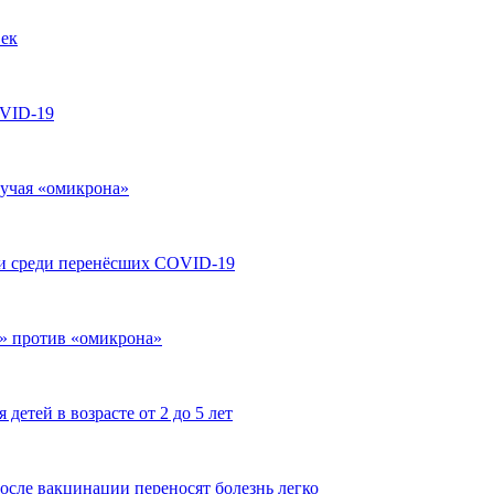
век
OVID-19
лучая «омикрона»
ти среди перенёсших COVID-19
» против «омикрона»
детей в возрасте от 2 до 5 лет
сле вакцинации переносят болезнь легко