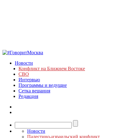
Новости
Конфликт на Ближнем Востоке
СВО
Интервью
Программы и ведущие
Сетка вещания
Редакция
Новости
Палестино-израильский конфликт