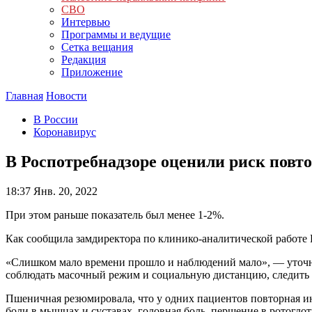
СВО
Интервью
Программы и ведущие
Сетка вещания
Редакция
Приложение
Главная
Новости
В России
Коронавирус
В Роспотребнадзоре оценили риск повто
18:37
Янв. 20, 2022
При этом раньше показатель был менее 1-2%.
Как сообщила замдиректора по клинико-аналитической работе
«Слишком мало времени прошло и наблюдений мало», — уточнил
соблюдать масочный режим и социальную дистанцию, следить 
Пшеничная резюмировала, что у одних пациентов повторная инф
боли в мышцах и суставах, головная боль, першение в ротоглот