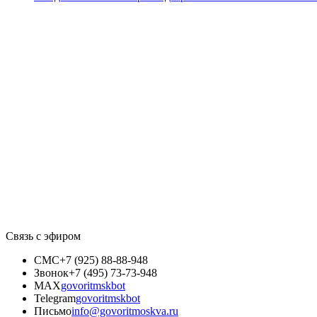
Связь с эфиром
СМС
+7 (925) 88-88-948
Звонок
+7 (495) 73-73-948
MAX
govoritmskbot
Telegram
govoritmskbot
Письмо
info@govoritmoskva.ru