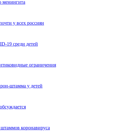
о менингита
очти у всех россиян
ID-19 среди детей
антиковидные ограничения
рон-штамма у детей
 обсуждается
х штаммов коронавируса