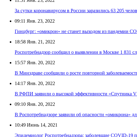
11:51
Янв. 23, 2022
За сутки коронавирусом в России заразились 63 205 чело
09:11
Янв. 23, 2022
Гинцбург: «омикрон» не станет выходом из пандемии C
18:58
Янв. 21, 2022
Роспотребнадзор сообщил о выявлении в Москве 1 831 с
15:57
Янв. 20, 2022
В Минздраве сообщили о росте повторной заболеваемос
14:17
Янв. 20, 2022
В РФПИ заявили о высокой эффективности «Спутника V
09:10
Янв. 20, 2022
В Роспотребнадзоре заявили об опасности «омикрона» для 
10:49
Июнь 14, 2021
Эпидемиолог Роспотребнадзора: заболевшие COVID-19 по