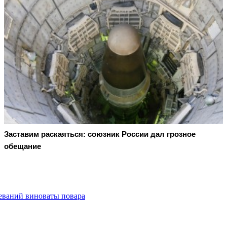
Заставим раскаяться: союзник России дал грозное
обещание
леваний виноваты повара