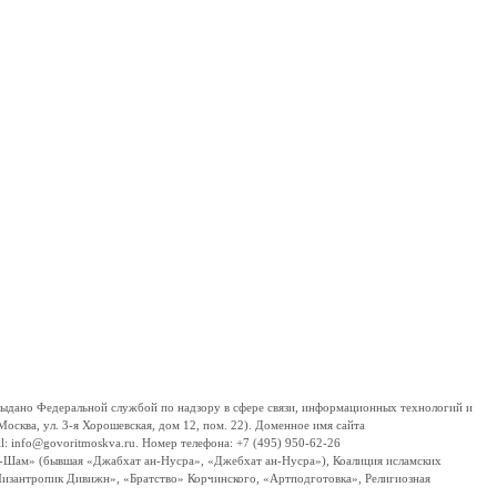
дано Федеральной службой по надзору в сфере связи, информационных технологий и
сква, ул. 3-я Хорошевская, дом 12, пом. 22). Доменное имя сайта
 info@govoritmoskva.ru. Номер телефона: +7 (495) 950-62-26
ш-Шам» (бывшая «Джабхат ан-Нусра», «Джебхат ан-Нусра»), Коалиция исламских
изантропик Дивижн», «Братство» Корчинского, «Артподготовка», Религиозная