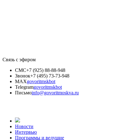
Связь с эфиром
СМС
+7 (925) 88-88-948
Звонок
+7 (495) 73-73-948
MAX
govoritmskbot
Telegram
govoritmskbot
Письмо
info@govoritmoskva.ru
Новости
Интервью
Программы и ведущие