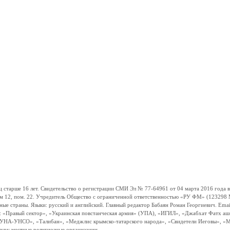
ше 16 лет. Свидетельство о регистрации СМИ Эл № 77-64961 от 04 марта 2016 года вы
ом 12, пом. 22. Учредитель Общество с ограниченной ответственностью «РУ ФМ» (123298 Мо
траны. Языки: русский и английский. Главный редактор Бабаян Роман Георгиевич. Email:
и: «Правый сектор», «Украинская повстанческая армия» (УПА), «ИГИЛ», «Джабхат Фатх а
«УНА-УНСО», «Талибан», «Меджлис крымско-татарского народа», «Свидетели Иеговы», «М
туру местные религиозные организации.