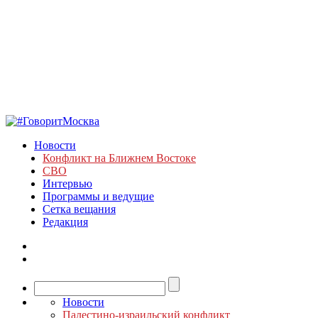
Новости
Конфликт на Ближнем Востоке
СВО
Интервью
Программы и ведущие
Сетка вещания
Редакция
Новости
Палестино-израильский конфликт