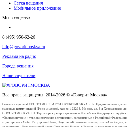
Сетка вещания
Мобильное приложение
Мы в соцсетях
8 (495) 950-62-26
info@govoritmoskva.ru
Реклама на радио
Города вещания
Наши слушатели
Все права защищены. 2014-2026 © «Говорит Москва»
Сетевое издание «ГОВОРИТМОСКВА.РУ/GOVORITMOSKVA.RU». Предназначено для лиц стар
массовых коммуникаций (Роскомнадзор). Адрес: 123298, Москва, ул. 3-я Хорошевская, д
GOVORITMOSKVA.RU. Территория распространения – Российская Федерация и зарубежные с
*Экстремистские и террористические организации, запрещенные в Российской Федераци
группировок «Хайят Тахрир аш-Шам», Национал-Большевистская партия, «Аль-Каида», 
организация «Управленческий центр Свидетелей Иеговы в России» и входящие в ее струк