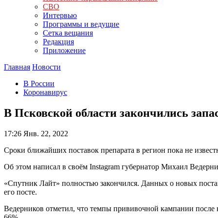
СВО
Интервью
Программы и ведущие
Сетка вещания
Редакция
Приложение
Главная
Новости
В России
Коронавирус
В Псковской области закончились зап
17:26
Янв. 22, 2022
Сроки ближайших поставок препарата в регион пока не извест
Об этом написал в своём Instagram губернатор Михаил Ведерни
«Спутник Лайт» полностью закончился. Данных о новых поста
его посте.
Ведерников отметил, что темпы прививочной кампании после н
66%.