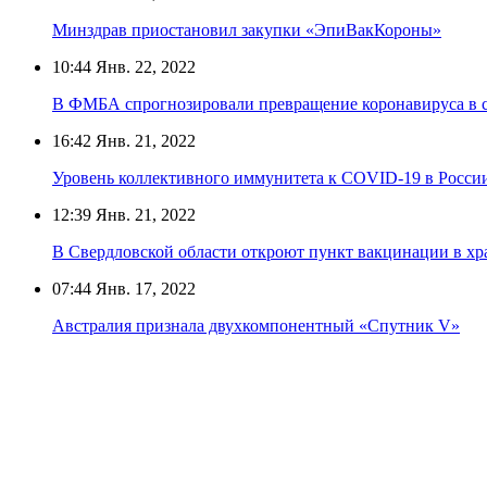
Минздрав приостановил закупки «ЭпиВакКороны»
10:44
Янв. 22, 2022
В ФМБА спрогнозировали превращение коронавируса в с
16:42
Янв. 21, 2022
Уровень коллективного иммунитета к COVID-19 в России
12:39
Янв. 21, 2022
В Свердловской области откроют пункт вакцинации в хр
07:44
Янв. 17, 2022
Австралия признала двухкомпонентный «Спутник V»