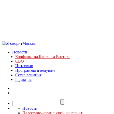
Новости
Конфликт на Ближнем Востоке
СВО
Интервью
Программы и ведущие
Сетка вещания
Редакция
Новости
Палестино-израильский конфликт