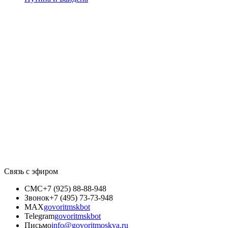
Связь с эфиром
СМС
+7 (925) 88-88-948
Звонок
+7 (495) 73-73-948
MAX
govoritmskbot
Telegram
govoritmskbot
Письмо
info@govoritmoskva.ru