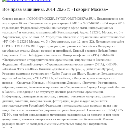
Все права защищены. 2014-2026 © «Говорит Москва»
Сетевое издание «ГОВОРИТМОСКВА.РУ/GOVORITMOSKVA.RU». Предназначено для
лиц старше 16 лет. Свидетельство о регистрации СМИ Эл № 77-64961 от 04 марта 2016
года выдано Федеральной службой по надзору в сфере связи, информационных
технологий и массовых коммуникаций (Роскомнадзор). Адрес: 123298, Москва, ул. 3-я
Хорошевская, дом 12, пом. 22. Учредитель Общество с ограниченной ответственностью
«РУ ФМ» (123298 Москва, ул. 3-я Хорошевская, дом 12, пом. 22). Доменное имя сайта
GOVORITMOSKVA.RU. Территория распространения – Российская Федерация и
зарубежные страны. Языки: русский и английский. Главный редактор Бабаян Роман
Георгиевич. Email: info@govoritmoskva.ru. Номер телефона: +7 (495) 950-62-26
*Экстремистские и террористические организации, запрещенные в Российской
Федерации: «Правый сектор», «Украинская повстанческая армия» (УПА), «ИГИЛ»,
«Джабхат Фатх аш-Шам» (бывшая «Джабхат ан-Нусра», «Джебхат ан-Нусра»),
Коалиция исламских группировок «Хайят Тахрир аш-Шам», Национал-Большевистская
партия, «Аль-Каида», «УНА-УНСО», «Талибан», «Меджлис крымско-татарского
народа», «Свидетели Иеговы», «Мизантропик Дивижн», «Братство» Корчинского,
«Артподготовка», Религиозная организация «Управленческий центр Свидетелей Иеговы
в России» и входящие в ее структуру местные религиозные организации.
Информация, размещенная на портале, а именно: текстовые материалы, элементы
дизайна, логотипы, товарные знаки, фотографии, видео и аудио охраняются
законодательством Российской Федерации и международными нормами права и не
могут быть использованы без разрешения правообладателей. Согласно ст.ст. 1274,1275
ГК РФ, при любом использовании материалов, размещенных на портале, в том числе
цитировании, активная гиперссылка на материал является обязательной. Мнение
редакции может не совпадать с мнением отдельных авторов и колумнистов.