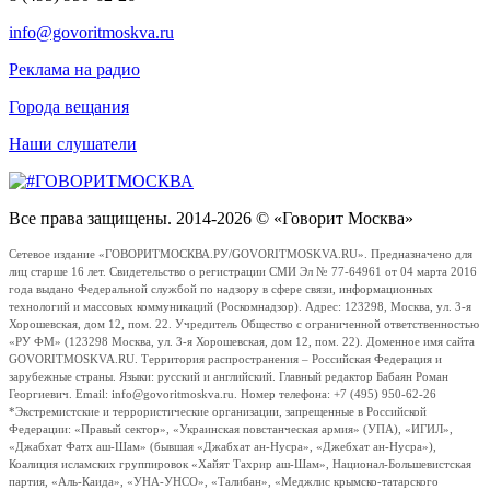
info@govoritmoskva.ru
Реклама на радио
Города вещания
Наши слушатели
Все права защищены. 2014-2026 © «Говорит Москва»
Сетевое издание «ГОВОРИТМОСКВА.РУ/GOVORITMOSKVA.RU». Предназначено для
лиц старше 16 лет. Свидетельство о регистрации СМИ Эл № 77-64961 от 04 марта 2016
года выдано Федеральной службой по надзору в сфере связи, информационных
технологий и массовых коммуникаций (Роскомнадзор). Адрес: 123298, Москва, ул. 3-я
Хорошевская, дом 12, пом. 22. Учредитель Общество с ограниченной ответственностью
«РУ ФМ» (123298 Москва, ул. 3-я Хорошевская, дом 12, пом. 22). Доменное имя сайта
GOVORITMOSKVA.RU. Территория распространения – Российская Федерация и
зарубежные страны. Языки: русский и английский. Главный редактор Бабаян Роман
Георгиевич. Email: info@govoritmoskva.ru. Номер телефона: +7 (495) 950-62-26
*Экстремистские и террористические организации, запрещенные в Российской
Федерации: «Правый сектор», «Украинская повстанческая армия» (УПА), «ИГИЛ»,
«Джабхат Фатх аш-Шам» (бывшая «Джабхат ан-Нусра», «Джебхат ан-Нусра»),
Коалиция исламских группировок «Хайят Тахрир аш-Шам», Национал-Большевистская
партия, «Аль-Каида», «УНА-УНСО», «Талибан», «Меджлис крымско-татарского