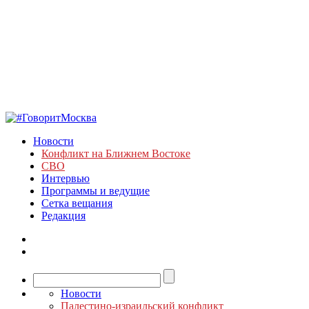
Новости
Конфликт на Ближнем Востоке
СВО
Интервью
Программы и ведущие
Сетка вещания
Редакция
Новости
Палестино-израильский конфликт