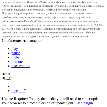
народа», «Свидетели Иеговы», «Мизантропик Дивижн», «Братство» Корчинского,
«Артподготовка», Религиозная организация «Управленческий центр Свидетелей Иеговы
в России» и входящие в ее структуру местные религиозные организации.
Информация, размещенная на портале, а именно: текстовые материалы, элементы
дизайна, логотипы, товарные знаки, фотографии, видео и аудио охраняются
законодательством Российской Федерации и международными нормами права и не
могут быть использованы без разрешения правообладателей. Согласно ст.ст. 1274,1275
ГК РФ, при любом использовании материалов, размещенных на портале, в том числе
цитировании, активная гиперссылка на материал является обязательной. Мнение
редакции может не совпадать с мнением отдельных авторов и колумнистов.
Сообщение отправлено
play
pause
mute
unmute
max volume
02:01
-01:27
repeat off
Update Required
To play the media you will need to either update
your browser to a recent version or update your
Flash plugin
.