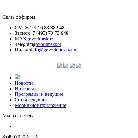
Связь с эфиром
СМС
+7 (925) 88-88-948
Звонок
+7 (495) 73-73-948
MAX
govoritmskbot
Telegram
govoritmskbot
Письмо
info@govoritmoskva.ru
Новости
Интервью
Программы и ведущие
Сетка вещания
Мобильное приложение
Мы в соцсетях
8 (495) 950-62-26