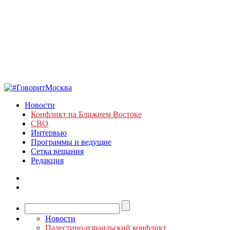
Новости
Конфликт на Ближнем Востоке
СВО
Интервью
Программы и ведущие
Сетка вещания
Редакция
Новости
Палестино-израильский конфликт