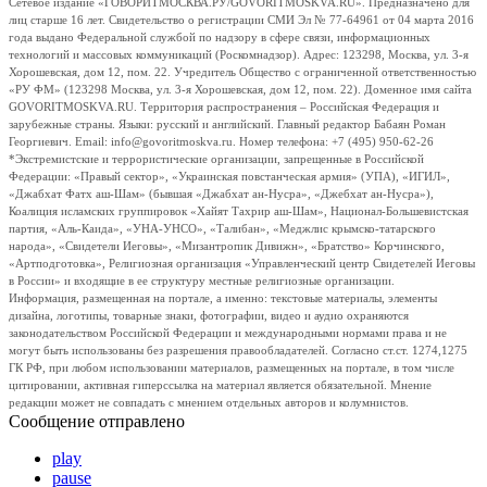
Сетевое издание «ГОВОРИТМОСКВА.РУ/GOVORITMOSKVA.RU». Предназначено для
лиц старше 16 лет. Свидетельство о регистрации СМИ Эл № 77-64961 от 04 марта 2016
года выдано Федеральной службой по надзору в сфере связи, информационных
технологий и массовых коммуникаций (Роскомнадзор). Адрес: 123298, Москва, ул. 3-я
Хорошевская, дом 12, пом. 22. Учредитель Общество с ограниченной ответственностью
«РУ ФМ» (123298 Москва, ул. 3-я Хорошевская, дом 12, пом. 22). Доменное имя сайта
GOVORITMOSKVA.RU. Территория распространения – Российская Федерация и
зарубежные страны. Языки: русский и английский. Главный редактор Бабаян Роман
Георгиевич. Email: info@govoritmoskva.ru. Номер телефона: +7 (495) 950-62-26
*Экстремистские и террористические организации, запрещенные в Российской
Федерации: «Правый сектор», «Украинская повстанческая армия» (УПА), «ИГИЛ»,
«Джабхат Фатх аш-Шам» (бывшая «Джабхат ан-Нусра», «Джебхат ан-Нусра»),
Коалиция исламских группировок «Хайят Тахрир аш-Шам», Национал-Большевистская
партия, «Аль-Каида», «УНА-УНСО», «Талибан», «Меджлис крымско-татарского
народа», «Свидетели Иеговы», «Мизантропик Дивижн», «Братство» Корчинского,
«Артподготовка», Религиозная организация «Управленческий центр Свидетелей Иеговы
в России» и входящие в ее структуру местные религиозные организации.
Информация, размещенная на портале, а именно: текстовые материалы, элементы
дизайна, логотипы, товарные знаки, фотографии, видео и аудио охраняются
законодательством Российской Федерации и международными нормами права и не
могут быть использованы без разрешения правообладателей. Согласно ст.ст. 1274,1275
ГК РФ, при любом использовании материалов, размещенных на портале, в том числе
цитировании, активная гиперссылка на материал является обязательной. Мнение
редакции может не совпадать с мнением отдельных авторов и колумнистов.
Сообщение отправлено
play
pause