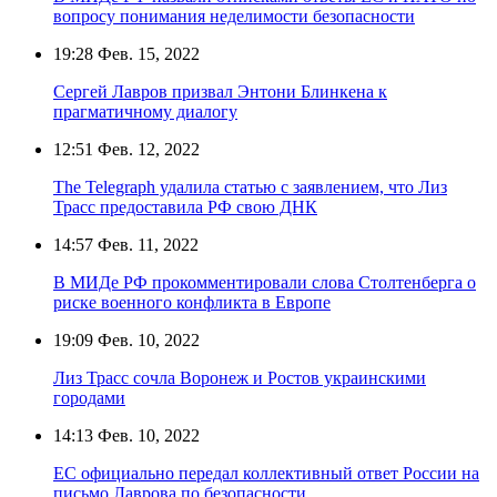
вопросу понимания неделимости безопасности
19:28
Фев. 15, 2022
Сергей Лавров призвал Энтони Блинкена к
прагматичному диалогу
12:51
Фев. 12, 2022
The Telegraph удалила статью с заявлением, что Лиз
Трасс предоставила РФ свою ДНК
14:57
Фев. 11, 2022
В МИДе РФ прокомментировали слова Столтенберга о
риске военного конфликта в Европе
19:09
Фев. 10, 2022
Лиз Трасс сочла Воронеж и Ростов украинскими
городами
14:13
Фев. 10, 2022
ЕС официально передал коллективный ответ России на
письмо Лаврова по безопасности