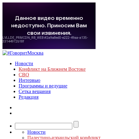
Новости
Конфликт на Ближнем Востоке
СВО
Интервью
Программы и ведущие
Сетка вещания
Редакция
Новости
Палестино-израильский конфликт