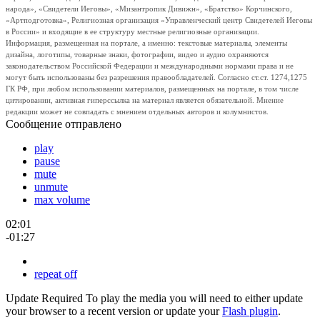
народа», «Свидетели Иеговы», «Мизантропик Дивижн», «Братство» Корчинского,
«Артподготовка», Религиозная организация «Управленческий центр Свидетелей Иеговы
в России» и входящие в ее структуру местные религиозные организации.
Информация, размещенная на портале, а именно: текстовые материалы, элементы
дизайна, логотипы, товарные знаки, фотографии, видео и аудио охраняются
законодательством Российской Федерации и международными нормами права и не
могут быть использованы без разрешения правообладателей. Согласно ст.ст. 1274,1275
ГК РФ, при любом использовании материалов, размещенных на портале, в том числе
цитировании, активная гиперссылка на материал является обязательной. Мнение
редакции может не совпадать с мнением отдельных авторов и колумнистов.
Сообщение отправлено
play
pause
mute
unmute
max volume
02:01
-01:27
repeat off
Update Required
To play the media you will need to either update
your browser to a recent version or update your
Flash plugin
.