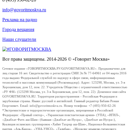
info@govoritmoskva.ru
Реклама на радио
Города вещания
Наши слушатели
Все права защищены. 2014-2026 © «Говорит Москва»
Сетевое издание «ГОВОРИТМОСКВА.РУ/GOVORITMOSKVA.RU». Предназначено для
лиц старше 16 лет. Свидетельство о регистрации СМИ Эл № 77-64961 от 04 марта 2016
года выдано Федеральной службой по надзору в сфере связи, информационных
технологий и массовых коммуникаций (Роскомнадзор). Адрес: 123298, Москва, ул. 3-я
Хорошевская, дом 12, пом. 22. Учредитель Общество с ограниченной ответственностью
«РУ ФМ» (123298 Москва, ул. 3-я Хорошевская, дом 12, пом. 22). Доменное имя сайта
GOVORITMOSKVA.RU. Территория распространения – Российская Федерация и
зарубежные страны. Языки: русский и английский. Главный редактор Бабаян Роман
Георгиевич. Email: info@govoritmoskva.ru. Номер телефона: +7 (495) 950-62-26
*Экстремистские и террористические организации, запрещенные в Российской
Федерации: «Правый сектор», «Украинская повстанческая армия» (УПА), «ИГИЛ»,
«Джабхат Фатх аш-Шам» (бывшая «Джабхат ан-Нусра», «Джебхат ан-Нусра»),
Коалиция исламских группировок «Хайят Тахрир аш-Шам», Национал-Большевистская
партия, «Аль-Каида», «УНА-УНСО», «Талибан», «Меджлис крымско-татарского