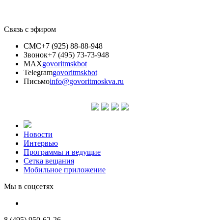
Связь с эфиром
СМС
+7 (925) 88-88-948
Звонок
+7 (495) 73-73-948
MAX
govoritmskbot
Telegram
govoritmskbot
Письмо
info@govoritmoskva.ru
Новости
Интервью
Программы и ведущие
Сетка вещания
Мобильное приложение
Мы в соцсетях
8 (495) 950-62-26