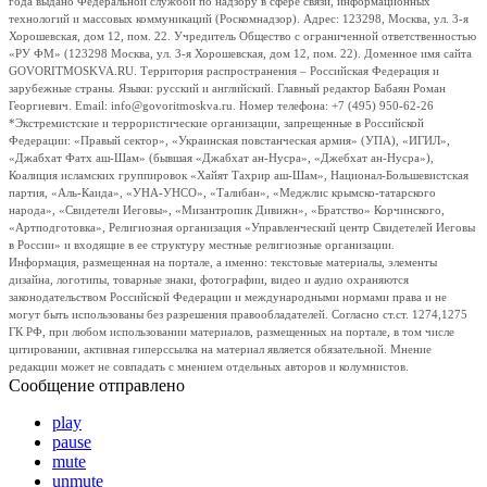
года выдано Федеральной службой по надзору в сфере связи, информационных
технологий и массовых коммуникаций (Роскомнадзор). Адрес: 123298, Москва, ул. 3-я
Хорошевская, дом 12, пом. 22. Учредитель Общество с ограниченной ответственностью
«РУ ФМ» (123298 Москва, ул. 3-я Хорошевская, дом 12, пом. 22). Доменное имя сайта
GOVORITMOSKVA.RU. Территория распространения – Российская Федерация и
зарубежные страны. Языки: русский и английский. Главный редактор Бабаян Роман
Георгиевич. Email: info@govoritmoskva.ru. Номер телефона: +7 (495) 950-62-26
*Экстремистские и террористические организации, запрещенные в Российской
Федерации: «Правый сектор», «Украинская повстанческая армия» (УПА), «ИГИЛ»,
«Джабхат Фатх аш-Шам» (бывшая «Джабхат ан-Нусра», «Джебхат ан-Нусра»),
Коалиция исламских группировок «Хайят Тахрир аш-Шам», Национал-Большевистская
партия, «Аль-Каида», «УНА-УНСО», «Талибан», «Меджлис крымско-татарского
народа», «Свидетели Иеговы», «Мизантропик Дивижн», «Братство» Корчинского,
«Артподготовка», Религиозная организация «Управленческий центр Свидетелей Иеговы
в России» и входящие в ее структуру местные религиозные организации.
Информация, размещенная на портале, а именно: текстовые материалы, элементы
дизайна, логотипы, товарные знаки, фотографии, видео и аудио охраняются
законодательством Российской Федерации и международными нормами права и не
могут быть использованы без разрешения правообладателей. Согласно ст.ст. 1274,1275
ГК РФ, при любом использовании материалов, размещенных на портале, в том числе
цитировании, активная гиперссылка на материал является обязательной. Мнение
редакции может не совпадать с мнением отдельных авторов и колумнистов.
Сообщение отправлено
play
pause
mute
unmute