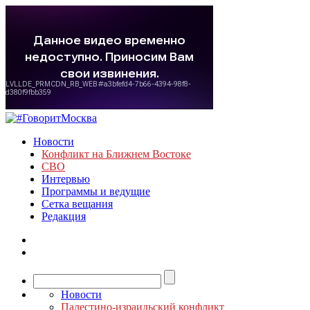
Новости
Конфликт на Ближнем Востоке
СВО
Интервью
Программы и ведущие
Сетка вещания
Редакция
Новости
Палестино-израильский конфликт