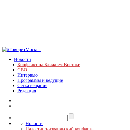
Новости
Конфликт на Ближнем Востоке
СВО
Интервью
Программы и ведущие
Сетка вещания
Редакция
Новости
Палестино-израильский конфликт