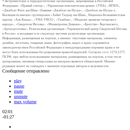
*Экстремистские и террористические организации, запрещенные в Российской
Федерации: «Правый сектор», «Украинская повстанческая армия» (УПА), «ИГИЛ»,
«Джабхат Фатх аш-Шам» (бывшая «Джабхат ан-Нусра», «Джебхат ан-Нусра»),
Коалиция исламских группировок «Хайят Тахрир аш-Шам», Национал-Большевистская
партия, «Аль-Каида», «УНА-УНСО», «Талибан», «Меджлис крымско-татарского
народа», «Свидетели Иеговы», «Мизантропик Дивижн», «Братство» Корчинского,
«Артподготовка», Религиозная организация «Управленческий центр Свидетелей Иеговы
в России» и входящие в ее структуру местные религиозные организации.
Информация, размещенная на портале, а именно: текстовые материалы, элементы
дизайна, логотипы, товарные знаки, фотографии, видео и аудио охраняются
законодательством Российской Федерации и международными нормами права и не
могут быть использованы без разрешения правообладателей. Согласно ст.ст. 1274,1275
ГК РФ, при любом использовании материалов, размещенных на портале, в том числе
цитировании, активная гиперссылка на материал является обязательной. Мнение
редакции может не совпадать с мнением отдельных авторов и колумнистов.
Сообщение отправлено
play
pause
mute
unmute
max volume
02:01
-01:27