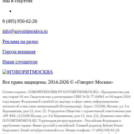
Мы в соцсетях
8 (495) 950-62-26
info@govoritmoskva.ru
Реклама на радио
Города вещания
Наши слушатели
Все права защищены. 2014-2026 © «Говорит Москва»
Сетевое издание «ГОВОРИТМОСКВА.РУ/GOVORITMOSKVA.RU». Предназначено для
лиц старше 16 лет. Свидетельство о регистрации СМИ Эл № 77-64961 от 04 марта 2016
года выдано Федеральной службой по надзору в сфере связи, информационных
технологий и массовых коммуникаций (Роскомнадзор). Адрес: 123298, Москва, ул. 3-я
Хорошевская, дом 12, пом. 22. Учредитель Общество с ограниченной ответственностью
«РУ ФМ» (123298 Москва, ул. 3-я Хорошевская, дом 12, пом. 22). Доменное имя сайта
GOVORITMOSKVA.RU. Территория распространения – Российская Федерация и
зарубежные страны. Языки: русский и английский. Главный редактор Бабаян Роман
Георгиевич. Email: info@govoritmoskva.ru. Номер телефона: +7 (495) 950-62-26