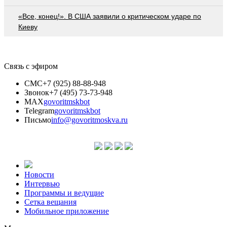
«Все, конец!». В США заявили о критическом ударе по
Киеву
Связь с эфиром
СМС
+7 (925) 88-88-948
Звонок
+7 (495) 73-73-948
MAX
govoritmskbot
Telegram
govoritmskbot
Письмо
info@govoritmoskva.ru
Новости
Интервью
Программы и ведущие
Сетка вещания
Мобильное приложение